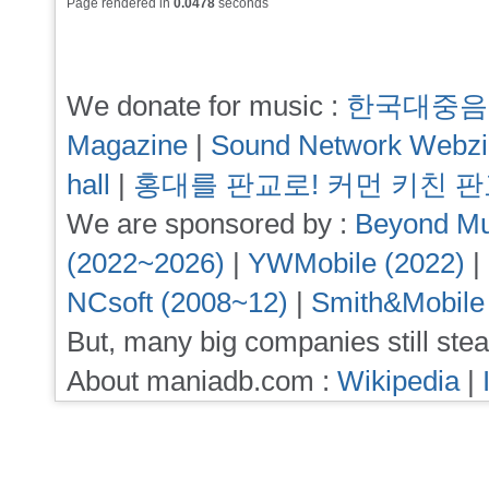
Page rendered in
0.0478
seconds
We donate for music :
한국대중음
Magazine
|
Sound Network Webz
hall
|
홍대를 판교로! 커먼 키친 
We are sponsored by :
Beyond Mu
(2022~2026)
|
YWMobile (2022)
|
NCsoft (2008~12)
|
Smith&Mobile
But, many big companies still stea
About maniadb.com :
Wikipedia
|