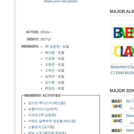
Share your own photos
MAJOR AL
ACTIVE:
2010s -
DEBUT:
2017년
MEMBERS:
JK 김동욱
- 보컬
배선용
- 보컬
이길종
- 보컬
오영준
- 보컬
Basement Clax
고재규
- 보컬
CJ E&M MUSI
김재우
- 보컬
김수환
- 보컬
추명호
- 보컬
MAJOR SO
MEMBERS' ACTIVITIES
Ain`
킹스턴 루디스카
(
배선용
)
fr
뉴클리어스
(
김재우
)
지브라
(
JK 김동욱
)
Sta
서영도 일렉트릭 앙상블
(
배선용
)
fr
소울로지
(
김수환
)
Geor
매일 노넷
(
배선용
,
추명호
)