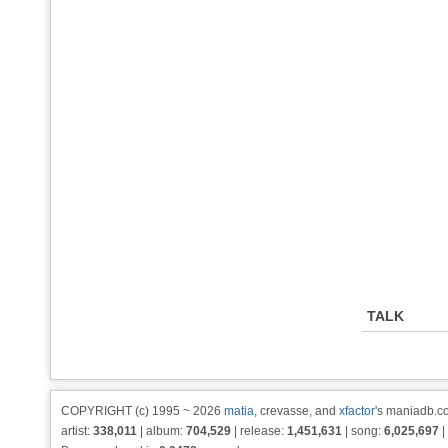
TALK
COPYRIGHT (c) 1995 ~ 2026
matia
, crevasse, and
xfactor
's maniadb.co
artist:
338,011
| album:
704,529
| release:
1,451,631
| song:
6,025,697
|