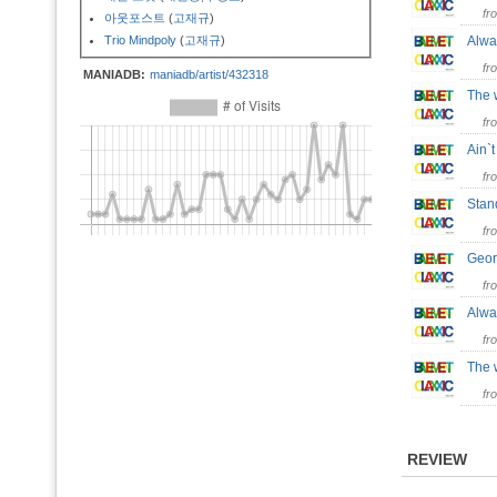
fr
아웃포스트
(
고재규
)
Trio Mindpoly
(
고재규
)
Alwa
fr
MANIADB:
maniadb/artist/432318
The 
fr
Ain`
fr
Stan
fr
Geor
fr
Alwa
fr
The 
fr
REVIEW