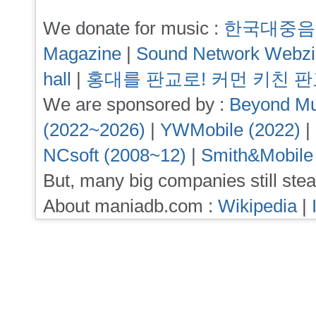
We donate for music :
한국대중음
Magazine
|
Sound Network Webz
hall
|
홍대를 판교로! 커먼 키친 
We are sponsored by :
Beyond Mu
(2022~2026)
|
YWMobile (2022)
|
NCsoft (2008~12)
|
Smith&Mobile
But, many big companies still stea
About maniadb.com :
Wikipedia
|