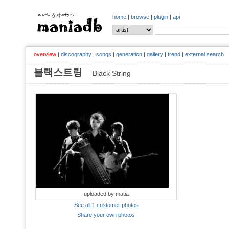
home
|
browse
|
plugin
|
api
overview
|
discography
|
songs
|
generation
|
gallery
|
trend
|
external search
블랙스트링
Black String
uploaded by matia
See all 1 customer photos
Share your own photos