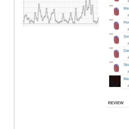
Ma
Flo
So
Da
St
Ma
REVIEW