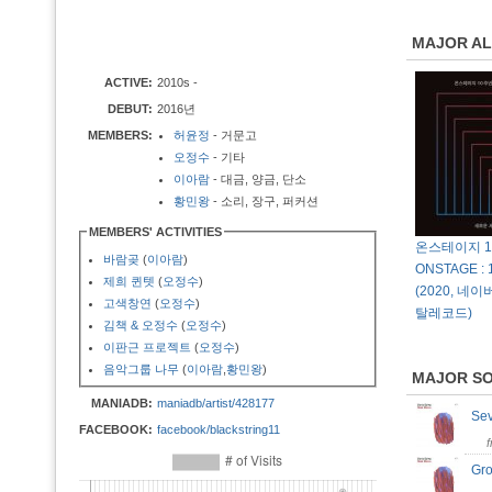
MAJOR A
ACTIVE:
2010s -
DEBUT:
2016년
MEMBERS:
허윤정
- 거문고
오정수
- 기타
이아람
- 대금, 양금, 단소
황민왕
- 소리, 장구, 퍼커션
MEMBERS' ACTIVITIES
온스테이지 10
바람곶
(
이아람
)
ONSTAGE : 1
제희 퀸텟
(
오정수
)
(2020, 
고색창연
(
오정수
)
탈레코드)
김책 & 오정수
(
오정수
)
이판근 프로젝트
(
오정수
)
음악그룹 나무
(
이아람
,
황민왕
)
MAJOR S
MANIADB:
maniadb/artist/428177
Se
FACEBOOK:
facebook/blackstring11
Gr