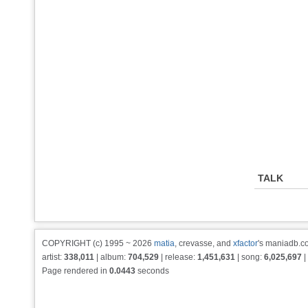
TALK
COPYRIGHT (c) 1995 ~ 2026
matia
, crevasse, and
xfactor
's maniadb.co
artist:
338,011
| album:
704,529
| release:
1,451,631
| song:
6,025,697
|
Page rendered in
0.0443
seconds