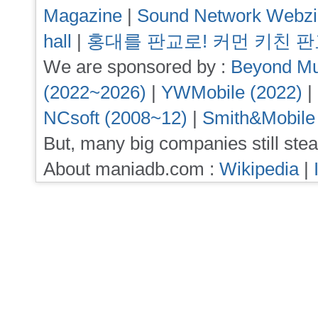
Magazine
|
Sound Network Webz
hall
|
홍대를 판교로! 커먼 키친 
We are sponsored by :
Beyond Mu
(2022~2026)
|
YWMobile (2022)
|
NCsoft (2008~12)
|
Smith&Mobile
But, many big companies still stea
About maniadb.com :
Wikipedia
|