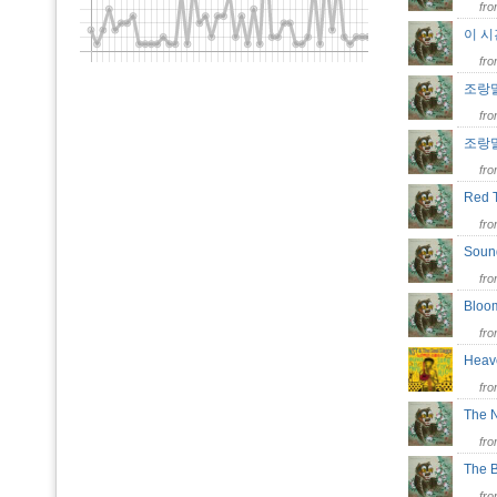
fr
이 
fr
조랑
fr
조랑말
fr
Red 
fr
Sou
fr
Bloo
fr
Heav
fr
The 
fr
The 
fr