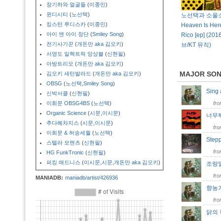
장기하와 얼굴들
(
이종민
)
윈디시티
(
노선택
)
노선택과 소울소
킹스턴 루디스카
(
이종민
)
Heaven Is Here
아이 앤 아이 장단
(
Smiley Song
)
Rico [ep] (2
전기사기꾼
(
개돈만 aka 김오키
)
브/KT 뮤직)
서영도 일렉트릭 앙상블
(
신현필
)
아방트리오
(
개돈만 aka 김오키
)
MAJOR SO
김오키 새턴발라드
(
개돈만 aka 김오키
)
OBSG
(
노선택
,
Smiley Song
)
Sing
신박서클
(
신현필
)
이희문 OBSG4BS
(
노선택
)
fr
Organic Science
(
시문
,
이시문
)
너무
추다혜차지스
(
시문
,
이시문
)
fr
이희문 & 허송세월
(
노선택
)
Step
스텔라 모멘츠
(
신현필
)
fr
HG FunkTronic
(
신현필
)
퍼킹 매드니스
(
이시문
,
시문
,
개돈만 aka 김오키
)
조랑말 
fr
MANIADB:
maniadb/artist/426936
향농가
fr
닭의