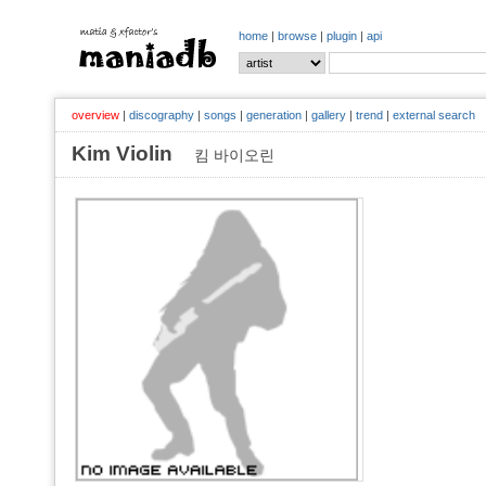
home
|
browse
|
plugin
|
api
overview
|
discography
|
songs
|
generation
|
gallery
|
trend
|
external search
Kim Violin
킴 바이오린