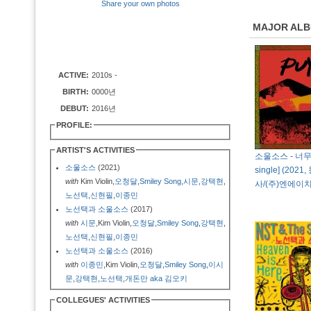
Share your own photos
MAJOR AL
ACTIVE:
2010s -
BIRTH:
0000년
DEBUT:
2016년
PROFILE:
ARTIST'S ACTIVITIES
소울소스 - 너무뿌예
소울소스
(2021)
single] (20
with
Kim Violin,
오청달
,
Smiley Song
,
시문
,
강택현
,
사/(주)엔에이
노선택
,
신현필
,
이종민
노선택과 소울소스
(2017)
with
시문
,Kim Violin,
오청달
,
Smiley Song
,
강택현
,
노선택
,
신현필
,
이종민
노선택과 소울소스
(2016)
with
이종민
,Kim Violin,
오청달
,
Smiley Song
,
이시
문
,
강택현
,
노선택
,
개돈만 aka 김오키
COLLEGUES' ACTIVITIES