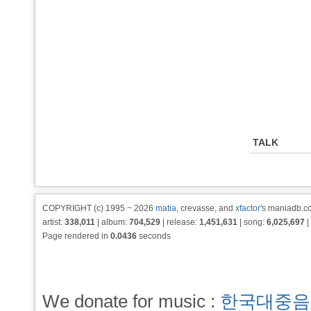
TALK
COPYRIGHT (c) 1995 ~ 2026
matia
, crevasse, and
xfactor
's maniadb.co
artist:
338,011
| album:
704,529
| release:
1,451,631
| song:
6,025,697
|
Page rendered in
0.0436
seconds
We donate for music :
한국대중음