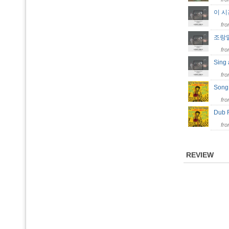
이 시
fr
조랑말을
fr
Sing
fr
Song
fr
Dub 
fr
REVIEW