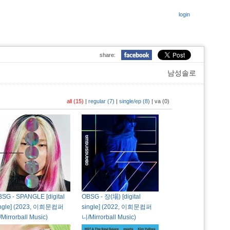
login
share:
남성솔로
all (15)
|
regular (7)
|
single/ep (8)
|
va (0)
SG - SPANGLE [digital
OBSG - 장(場) [digital
ingle] (2023, 이희문컴퍼
single] (2022, 이희문컴퍼
Mirrorball Music)
니/Mirrorball Music)