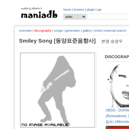
home
|
browse
|
plugin
|
api
overview
|
discography
|
songs
|
generation
|
gallery
|
trend
|
external search
Smiley Song [동양표준음향사]
본명:송영우
DISCOGRA
OBSG - DOH
(Remastered,
컴퍼니/Mirrorbal