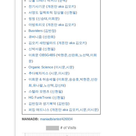
소울 스테디 락커스
(
준백
)
전기사기꾼
(
개돈만 aka 김오키
)
서영도 일렉트릭 앙상블
(
신현필
)
씽씽
(
신승태
,
이희문
)
아방트리오
(
개돈만 aka 김오키
)
Busriders
(
김반장
)
큐바니즘
(
선란희
)
김오키 새턴발라드
(
개돈만 aka 김오키
)
신박서클
(
신현필
)
이희문 OBSG4BS
(
박현준
,
선란희
,
노선택
,
이희
문
)
Organic Science
(
이시문
,
시문
)
추다혜차지스
(
시문
,
이시문
)
이희문 & 허송세월
(
이희문
,
송승호
,
박현준
,
선란
희
,
유나팔
,
노선택
,
강신태
)
스텔라 모멘츠
(
신현필
)
HG FunkTronic
(
신현필
)
김반장과 생기복덕
(
김반장
)
퍼킹 매드니스
(
개돈만 aka 김오키
,
시문
,
이시문
)
MANIADB:
maniadb/artist/426934