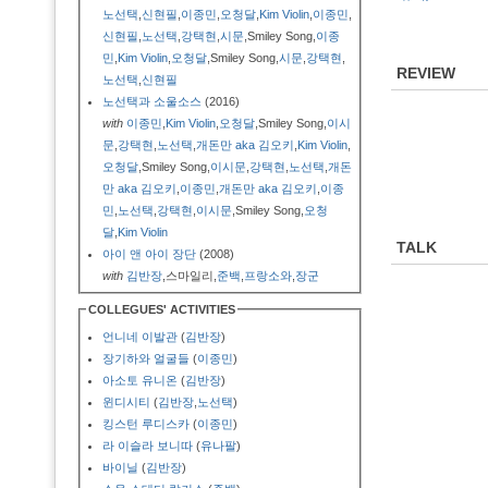
노선택
,
신현필
,
이종민
,
오청달
,
Kim Violin
,
이종민
,
신현필
,
노선택
,
강택현
,
시문
,Smiley Song,
이종
민
,
Kim Violin
,
오청달
,Smiley Song,
시문
,
강택현
,
REVIEW
노선택
,
신현필
노선택과 소울소스
(2016)
with
이종민
,
Kim Violin
,
오청달
,Smiley Song,
이시
문
,
강택현
,
노선택
,
개돈만 aka 김오키
,
Kim Violin
,
오청달
,Smiley Song,
이시문
,
강택현
,
노선택
,
개돈
만 aka 김오키
,
이종민
,
개돈만 aka 김오키
,
이종
민
,
노선택
,
강택현
,
이시문
,Smiley Song,
오청
달
,
Kim Violin
TALK
아이 앤 아이 장단
(2008)
with
김반장
,스마일리,
준백
,
프랑소와
,
장군
COLLEGUES' ACTIVITIES
언니네 이발관
(
김반장
)
장기하와 얼굴들
(
이종민
)
아소토 유니온
(
김반장
)
윈디시티
(
김반장
,
노선택
)
킹스턴 루디스카
(
이종민
)
라 이슬라 보니따
(
유나팔
)
바이닐
(
김반장
)