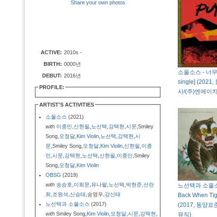
Share your own photos
ACTIVE:
2010s -
BIRTH:
0000년
소울소스 - 너무뿌예
DEBUT:
2016년
single] (20
PROFILE:
사/(주)엔에이
ARTIST'S ACTIVITIES
소울소스
(2021)
with
이종민
,
신현필
,
노선택
,
강택현
,
시문
,Smiley
Song,
오청달
,
Kim Violin
,
노선택
,
강택현
,
시
문
,Smiley Song,
오청달
,
Kim Violin
,
신현필
,
이종
민
,
시문
,
강택현
,
노선택
,
신현필
,
이종민
,Smiley
Song,
오청달
,
Kim Violin
OBSG
(2019)
with
송승호
,
이희문
,
유나팔
,
노선택
,
박현준
,
선란
노선택과 소울소
희
,
조원석
,
신승태
,송영우,
강신태
Back When Ti
노선택과 소울소스
(2017)
(2017, 동양
with
Smiley Song,
Kim Violin
,
오청달
,
시문
,
강택현
,
뮤직)