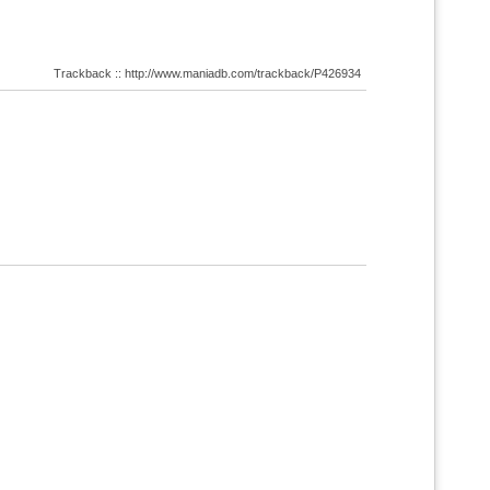
Trackback :: http://www.maniadb.com/trackback/P426934