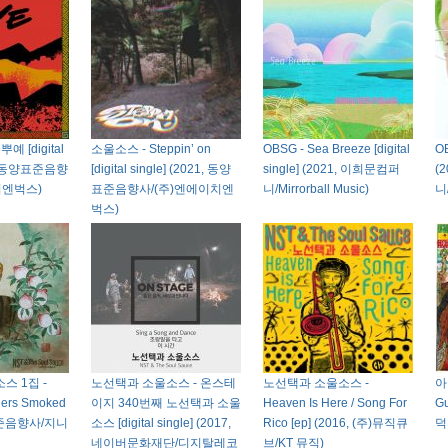
 [digital
소울소스 - Steppin’ on
OBSG - Sea Breeze [digital
O
21, 동양표준음향
[digital single] (2021, 동양
single] (2021, 이희문컴퍼
(
치엔벅스)
표준음향사/(주)엔에이치엔
니/Mirrorball Music)
니/
벅스)
스 1집 -
노선택과 소울소스 - 온스테
노선택과 소울소스 -
아
gers Smoked
이지 340번째 노선택과 소울
Heaven Is Here / Song For
G
표준음향사/지니
소스 [digital single] (2017,
Rico [ep] (2016, (주)뮤직큐
덕숀
네이버문화재단/디지탈레코
브/KT 뮤직)