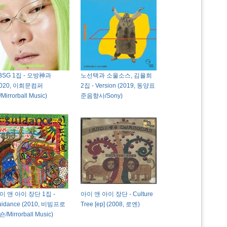
BSG 1집 - 오방神과
노선택과 소울소스, 김율희
2020, 이희문컴퍼
2집 - Version (2019, 동양표
Mirrorball Music)
준음향사/Sony)
이 앤 아이 장단 1집 -
아이 앤 아이 장단 - Culture
uidance (2010, 비빔프로
Tree [ep] (2008, 로엔)
/Mirrorball Music)