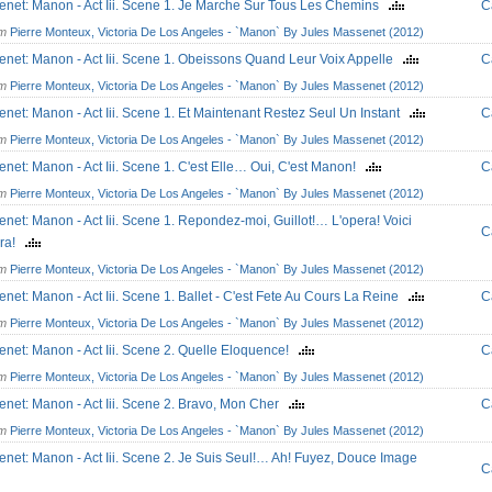
net: Manon - Act Iii. Scene 1. Je Marche Sur Tous Les Chemins
C
om
Pierre Monteux, Victoria De Los Angeles - `Manon` By Jules Massenet (2012)
net: Manon - Act Iii. Scene 1. Obeissons Quand Leur Voix Appelle
C
om
Pierre Monteux, Victoria De Los Angeles - `Manon` By Jules Massenet (2012)
net: Manon - Act Iii. Scene 1. Et Maintenant Restez Seul Un Instant
C
om
Pierre Monteux, Victoria De Los Angeles - `Manon` By Jules Massenet (2012)
net: Manon - Act Iii. Scene 1. C'est Elle… Oui, C'est Manon!
C
om
Pierre Monteux, Victoria De Los Angeles - `Manon` By Jules Massenet (2012)
net: Manon - Act Iii. Scene 1. Repondez-moi, Guillot!… L'opera! Voici
C
era!
om
Pierre Monteux, Victoria De Los Angeles - `Manon` By Jules Massenet (2012)
net: Manon - Act Iii. Scene 1. Ballet - C'est Fete Au Cours La Reine
C
om
Pierre Monteux, Victoria De Los Angeles - `Manon` By Jules Massenet (2012)
net: Manon - Act Iii. Scene 2. Quelle Eloquence!
C
om
Pierre Monteux, Victoria De Los Angeles - `Manon` By Jules Massenet (2012)
net: Manon - Act Iii. Scene 2. Bravo, Mon Cher
C
om
Pierre Monteux, Victoria De Los Angeles - `Manon` By Jules Massenet (2012)
net: Manon - Act Iii. Scene 2. Je Suis Seul!… Ah! Fuyez, Douce Image
C