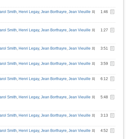
arol Smith
,
Henri Legay
,
Jean Borthayre
,
Jean Vieuille
외
1:46
arol Smith
,
Henri Legay
,
Jean Borthayre
,
Jean Vieuille
외
1:27
arol Smith
,
Henri Legay
,
Jean Borthayre
,
Jean Vieuille
외
3:51
arol Smith
,
Henri Legay
,
Jean Borthayre
,
Jean Vieuille
외
3:59
arol Smith
,
Henri Legay
,
Jean Borthayre
,
Jean Vieuille
외
6:12
arol Smith
,
Henri Legay
,
Jean Borthayre
,
Jean Vieuille
외
5:48
arol Smith
,
Henri Legay
,
Jean Borthayre
,
Jean Vieuille
외
3:13
arol Smith
,
Henri Legay
,
Jean Borthayre
,
Jean Vieuille
외
4:52