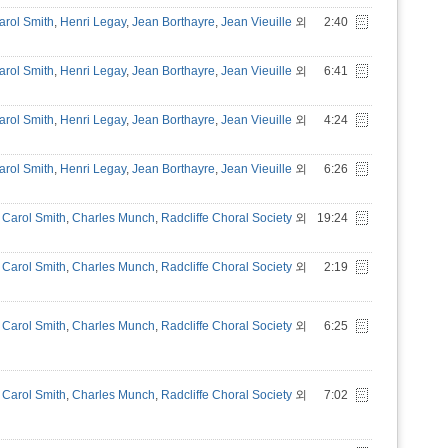
arol Smith
,
Henri Legay
,
Jean Borthayre
,
Jean Vieuille
외
2:40
arol Smith
,
Henri Legay
,
Jean Borthayre
,
Jean Vieuille
외
6:41
arol Smith
,
Henri Legay
,
Jean Borthayre
,
Jean Vieuille
외
4:24
arol Smith
,
Henri Legay
,
Jean Borthayre
,
Jean Vieuille
외
6:26
,
Carol Smith
,
Charles Munch
,
Radcliffe Choral Society
외
19:24
,
Carol Smith
,
Charles Munch
,
Radcliffe Choral Society
외
2:19
,
Carol Smith
,
Charles Munch
,
Radcliffe Choral Society
외
6:25
,
Carol Smith
,
Charles Munch
,
Radcliffe Choral Society
외
7:02