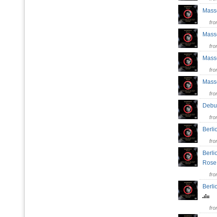
Masse
fr
Mass
fr
Masse
fr
Masse
fr
Debu
fr
Berli
fr
Berli
Ros
fr
Berli
fr