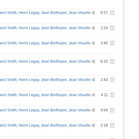
arol Smith
,
Henri Legay
,
Jean Borthayre
,
Jean Vieuille
외
6:57
arol Smith
,
Henri Legay
,
Jean Borthayre
,
Jean Vieuille
외
2:24
arol Smith
,
Henri Legay
,
Jean Borthayre
,
Jean Vieuille
외
3:40
arol Smith
,
Henri Legay
,
Jean Borthayre
,
Jean Vieuille
외
6:32
arol Smith
,
Henri Legay
,
Jean Borthayre
,
Jean Vieuille
외
2:43
arol Smith
,
Henri Legay
,
Jean Borthayre
,
Jean Vieuille
외
4:11
arol Smith
,
Henri Legay
,
Jean Borthayre
,
Jean Vieuille
외
5:04
arol Smith
,
Henri Legay
,
Jean Borthayre
,
Jean Vieuille
외
2:18