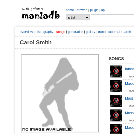
home
|
browse
|
plugin
|
api
overview
|
discography
|
songs
|
generation
|
gallery
|
trend
|
external search
Carol Smith
SONGS
Intro
fr
Masse
fr
Masse
fr
Masse
fr
Masse