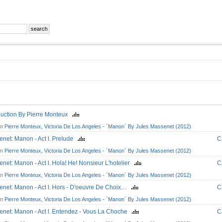
duction By Pierre Monteux
om
Pierre Monteux, Victoria De Los Angeles - `Manon` By Jules Massenet (2012)
net: Manon - Act I. Prelude
C
om
Pierre Monteux, Victoria De Los Angeles - `Manon` By Jules Massenet (2012)
net: Manon - Act I. Hola! He! Nonsieur L'hotelier
C
om
Pierre Monteux, Victoria De Los Angeles - `Manon` By Jules Massenet (2012)
net: Manon - Act I. Hors - D'oeuvre De Choix…
C
om
Pierre Monteux, Victoria De Los Angeles - `Manon` By Jules Massenet (2012)
net: Manon - Act I. Entendez - Vous La Choche
C