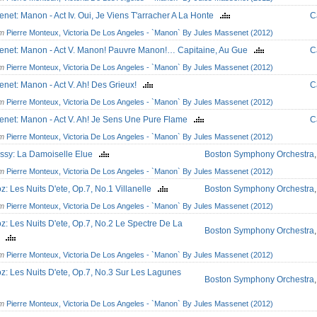
net: Manon - Act Iv. Oui, Je Viens T'arracher A La Honte
C
om
Pierre Monteux, Victoria De Los Angeles - `Manon` By Jules Massenet (2012)
enet: Manon - Act V. Manon! Pauvre Manon!… Capitaine, Au Gue
C
om
Pierre Monteux, Victoria De Los Angeles - `Manon` By Jules Massenet (2012)
net: Manon - Act V. Ah! Des Grieux!
C
om
Pierre Monteux, Victoria De Los Angeles - `Manon` By Jules Massenet (2012)
net: Manon - Act V. Ah! Je Sens Une Pure Flame
C
om
Pierre Monteux, Victoria De Los Angeles - `Manon` By Jules Massenet (2012)
ssy: La Damoiselle Elue
Boston Symphony Orchestra
om
Pierre Monteux, Victoria De Los Angeles - `Manon` By Jules Massenet (2012)
oz: Les Nuits D'ete, Op.7, No.1 Villanelle
Boston Symphony Orchestra
om
Pierre Monteux, Victoria De Los Angeles - `Manon` By Jules Massenet (2012)
oz: Les Nuits D'ete, Op.7, No.2 Le Spectre De La
Boston Symphony Orchestra
e
om
Pierre Monteux, Victoria De Los Angeles - `Manon` By Jules Massenet (2012)
oz: Les Nuits D'ete, Op.7, No.3 Sur Les Lagunes
Boston Symphony Orchestra
om
Pierre Monteux, Victoria De Los Angeles - `Manon` By Jules Massenet (2012)