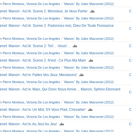
om
Pierre Monteux, Victoria De Los Angeles - `Manon` By Jules Massenet (2012)
net: Manon - Act Iii. Scene 2. Monsieur, Je Veux Parler
C
om
Pierre Monteux, Victoria De Los Angeles - `Manon` By Jules Massenet (2012)
net: Manon - Act Iii. Scene 2. Padonnez-moi, Dieu De Toute Puissance
C
om
Pierre Monteux, Victoria De Los Angeles - `Manon` By Jules Massenet (2012)
net: Manon - Act Iii. Scene 2. Toi!… Vous!…
C
om
Pierre Monteux, Victoria De Los Angeles - `Manon` By Jules Massenet (2012)
net: Manon - Act Iii. Scene 2. N'est - Ce Plus Ma Main
C
om
Pierre Monteux, Victoria De Los Angeles - `Manon` By Jules Massenet (2012)
net: Manon - Act Iv. Faites Vos Jeux, Messieurs!
C
om
Pierre Monteux, Victoria De Los Angeles - `Manon` By Jules Massenet (2012)
net: Manon - Act Iv. Mais, Qui Donc Nous Arrive… Manon, Sphinx Etonnant
C
om
Pierre Monteux, Victoria De Los Angeles - `Manon` By Jules Massenet (2012)
net: Manon - Act Iv. Un Mot, S'il Vous Plait, Chevalier!
C
om
Pierre Monteux, Victoria De Los Angeles - `Manon` By Jules Massenet (2012)
net: Manon - Act Iv. Au Jeu! Au Jeu!
C
om
Pierre Monteux, Victoria De Los Angeles - `Manon` By Jules Massenet (2012)