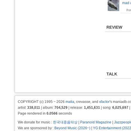
mad 
fr
REVIEW
TALK
COPYRIGHT (c) 1995 ~ 2026
matia
, crevasse, and
xfactor
's maniadb.co
artist:
338,011
| album:
704,529
| release:
1,451,631
| song:
6,025,697
|
Page rendered in
0.0566
seconds
We donate for music :
한국대중음악상
|
Paranoid Magazine
|
Jazzpeopl
We are sponsored by :
Beyond Music (2026~)
|
YG Entertainment (202