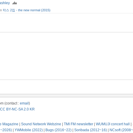
ashley
om
칵스 2집 - the new normal (2015)
m (contact :
email
)
CC BY-NC-SA 2.0 KR
e Magazine
|
Sound Network Webzine
|
TMI FM newsletter
|
WUMUJI concert hall
|
2~2026)
|
YWMobile (2022)
|
Bugs (2016~22)
|
Soribada (2012~16)
|
NCsoft (2008~