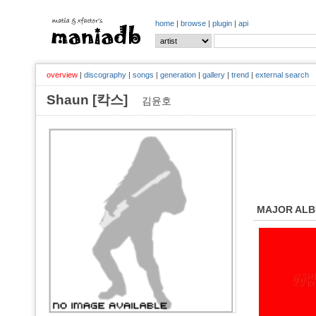
home
|
browse
|
plugin
|
api
overview
|
discography
|
songs
|
generation
|
gallery
|
trend
|
external search
Shaun [칵스]
김윤호
MAJOR AL