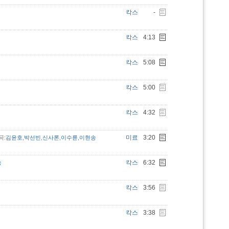
칵스
-
칵스
4:13
칵스
5:08
칵스
5:00
칵스
4:32
미료
3:20
곡:
김윤호
,
박선빈
,
신사론
,
이수륜
,
이현송
칵스
6:32
송
칵스
3:56
칵스
3:38