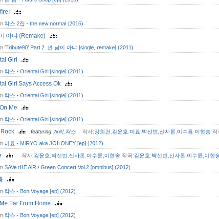
fire!
om
칵스 2집 - the new normal (2015)
이 아냐 (Remake)
om
‘Tribute90’ Part 2. 넌 남이 아냐 [single, remake] (2011)
tal Girl
om
칵스 - Oriental Girl [single] (2011)
tal Girl Says Access Ok
om
칵스 - Oriental Girl [single] (2011)
 On Me
om
칵스 - Oriental Girl [single] (2011)
y Rock
featuring
개리
,
칵스
작사:
강희건
,
김윤호
,
미료
,
박선빈
,
신사론
,
이수륜
,
이현송
작
om
미료 - MIRYO aka JOHONEY [ep] (2012)
me
작사:
김윤호
,
박선빈
,
신사론
,
이수륜
,
이현송
작곡:
김윤호
,
박선빈
,
신사론
,
이수륜
,
이현
om
SAVe tHE AiR / Green Concert Vol.2 [omnibus] (2012)
춤
om
칵스 - Bon Voyage [ep] (2012)
 Me Far From Home
om
칵스 - Bon Voyage [ep] (2012)