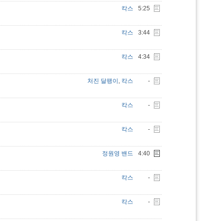
칵스
5:25
칵스
3:44
칵스
4:34
처진 달팽이
,
칵스
-
칵스
-
칵스
-
정원영 밴드
4:40
칵스
-
칵스
-