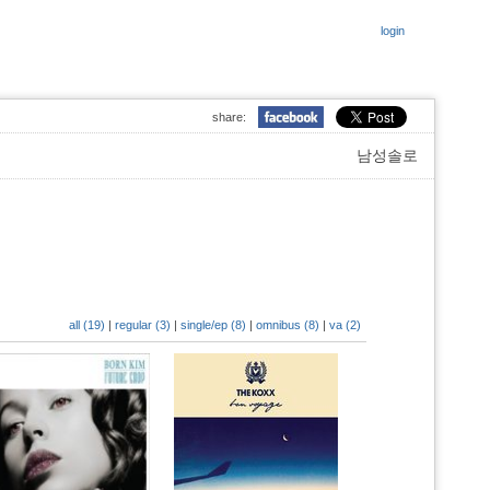
login
share:
남성솔로
all (19)
|
regular (3)
|
single/ep (8)
|
omnibus (8)
|
va (2)