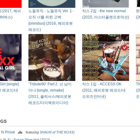
] (2017, 해피
노들뮤직 - 노들뮤직 Vol. 1 -
칵스 2집 - the new normal
본 
HN벅스)
오직 너를 위한 고백
(2015, 마스터플랜프로덕션)
(
[omnibus] (2016, 해피로봇
레코드)
irl [single]
‘Tribute90’ Part 2. 넌 남이
칵스 1집 - ACCESS OK
Th
로봇 레코드/네
아냐 [single, remake]
(2011, 해피로봇 레코드/네
(
(2011, 플럭서스/해피로봇
오위즈인터넷)
오
레코드/다이렉트미디어)
NGS
 N Prove
featuring
SHAUN of THE KOXX)
om
본 킴 - Future Shop [ep] (2013)