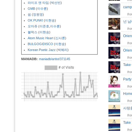
라이프 앤 타임
(
박선빈
)
camp
GMB
(
이수륜
)
fr
쉼
(
정원영
)
OK PUNK!
(
이현송
)
넌 남
오마쥬
(
이준호
,
이수륜
)
fr
블락스
(
이현송
)
Orien
Atom Music Heart
(
신사론
)
fr
BULGOGIDISCO
(
이현송
)
Korean Poetic Jazz
(
박혜리
)
Orien
fr
MANIADB:
maniadb/artist/371145
Take
fr
Part
fr
Ho
fr
사랑
fr
Take
fr