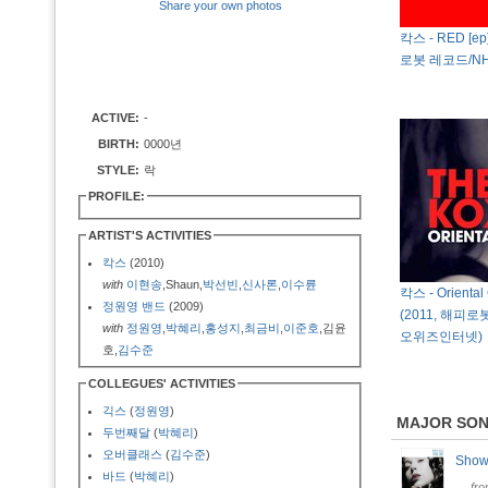
Share your own photos
칵스 - RED [ep
로봇 레코드/N
ACTIVE:
-
BIRTH:
0000년
STYLE:
락
PROFILE:
ARTIST'S ACTIVITIES
칵스
(2010)
with
이현송
,Shaun,
박선빈
,
신사론
,
이수륜
칵스 - Oriental G
정원영 밴드
(2009)
(2011, 해피
with
정원영
,
박혜리
,
홍성지
,
최금비
,
이준호
,김윤
오위즈인터넷)
호,
김수준
COLLEGUES' ACTIVITIES
긱스
(
정원영
)
MAJOR SO
두번째달
(
박혜리
)
오버클래스
(
김수준
)
Show
바드
(
박혜리
)
fr