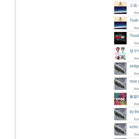
소음
fr
Trut
fr
Trou
fr
방구석
fr
zeitg
fr
man
fr
불멸
fr
by t
fr
ech
fr