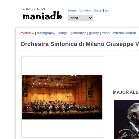
home
|
browse
|
plugin
|
api
overview
|
discography
|
songs
|
generation
|
gallery
|
trend
|
external search
Orchestra Sinfonica di Milano Giuseppe
MAJOR AL