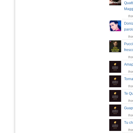
Quatt
Mag
fr
Donize
parol
fr
Pucci
fresc
fr
Amap
fr
Torn
fr
Te Q
fr
Guap
fr
Tu ch
fr