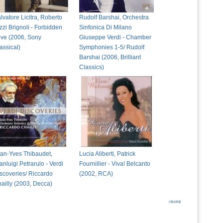
lvatore Licitra, Roberto
Rudolf Barshai, Orchestra
zzi Brignoli - Forbidden
Sinfonica Di Milano
ve (2006, Sony
Giuseppe Verdi - Chamber
assical)
Symphonies 1-5/ Rudolf
Barshai (2006, Brilliant
Classics)
an-Yves Thibaudet,
Lucia Aliberti, Patrick
anluigi Petrarulo - Verdi
Fournillier - Viva! Belcanto
scoveries/ Riccardo
(2002, RCA)
ailly (2003, Decca)