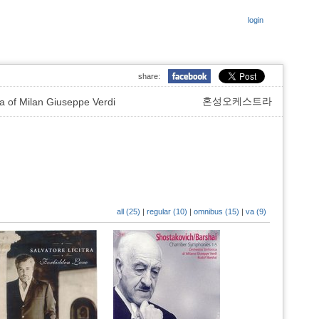
login
share:
혼성오케스트라
Milan Giuseppe Verdi
all (25)
|
regular (10)
|
omnibus (15)
|
va (9)