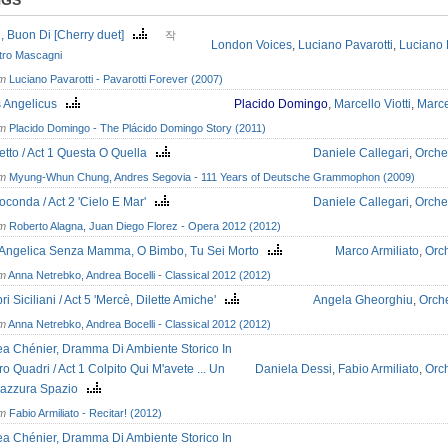
NGS
, Buon Di [Cherry duet]
작
London Voices
,
Luciano Pavarotti
,
Luciano 
tro Mascagni
om
Luciano Pavarotti - Pavarotti Forever (2007)
s Angelicus
Placido Domingo
,
Marcello Viotti
,
Marcel
om
Placido Domingo - The Plácido Domingo Story (2011)
etto / Act 1 Questa O Quella
Daniele Callegari
,
Orche
om
Myung-Whun Chung, Andres Segovia - 111 Years of Deutsche Grammophon (2009)
oconda / Act 2 'Cielo E Mar'
Daniele Callegari
,
Orche
om
Roberto Alagna, Juan Diego Florez - Opera 2012 (2012)
 Angelica Senza Mamma, O Bimbo, Tu Sei Morto
Marco Armiliato
,
Orch
om
Anna Netrebko, Andrea Bocelli - Classical 2012 (2012)
pri Siciliani / Act 5 'Mercè, Dilette Amiche'
Angela Gheorghiu
,
Orche
om
Anna Netrebko, Andrea Bocelli - Classical 2012 (2012)
a Chénier, Dramma Di Ambiente Storico In
ro Quadri / Act 1 Colpito Qui M'avete ... Un
Daniela Dessi
,
Fabio Armiliato
,
Orch
l'azzura Spazio
om
Fabio Armiliato - Recitar! (2012)
a Chénier, Dramma Di Ambiente Storico In