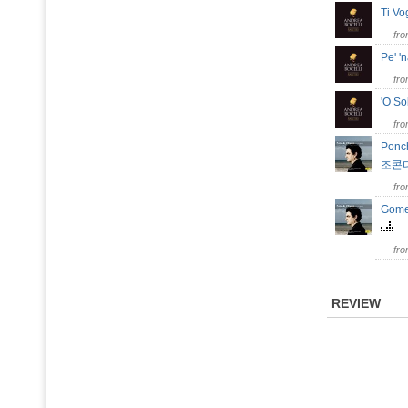
Ti V
fr
Pe' 
fr
'O S
fr
Ponch
조콘다
fr
Gomes
fr
REVIEW