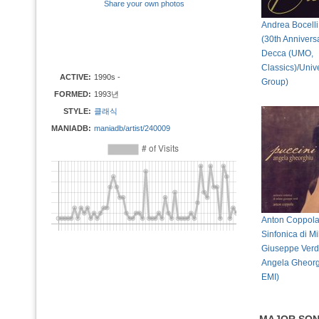
Share your own photos
Andrea Bocelli
(30th Annivers
Decca (UMO,
Classics)/Univ
ACTIVE:
1990s -
Group)
FORMED:
1993년
STYLE:
클래식
MANIADB:
maniadb/artist/240009
Anton Coppola
Sinfonica di M
Giuseppe Verdi 
Angela Gheorg
EMI)