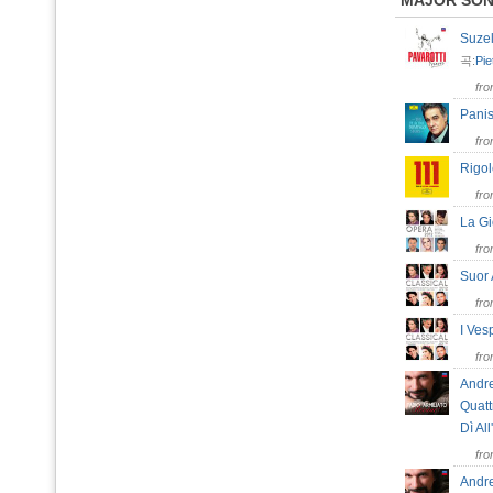
MAJOR SO
Suzel
곡:
Pie
fr
Pani
fr
Rigol
fr
La Gi
fr
Suor
fr
I Ves
fr
Andre
Quatt
Dì Al
fr
Andre