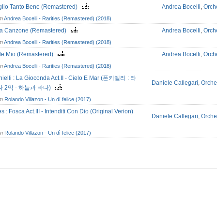
oglio Tanto Bene (Remastered)
Andrea Bocelli
,
Orch
om
Andrea Bocelli - Rarities (Remastered) (2018)
'na Canzone (Remastered)
Andrea Bocelli
,
Orch
om
Andrea Bocelli - Rarities (Remastered) (2018)
ole Mio (Remastered)
Andrea Bocelli
,
Orch
om
Andrea Bocelli - Rarities (Remastered) (2018)
ielli : La Gioconda Act.II - Cielo E Mar (폰키엘리 : 라
Daniele Callegari
,
Orche
 2막 - 하늘과 바다)
om
Rolando Villazon - Un dì felice (2017)
 : Fosca Act.III - Intenditi Con Dio (Original Verion)
Daniele Callegari
,
Orche
om
Rolando Villazon - Un dì felice (2017)