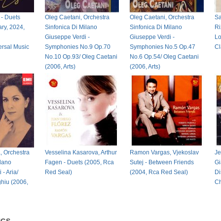
 - Duets
Oleg Caetani, Orchestra
Oleg Caetani, Orchestra
Sa
ary, 2024,
Sinfonica Di Milano
Sinfonica Di Milano
Ri
Giuseppe Verdi -
Giuseppe Verdi -
Lo
ersal Music
Symphonies No.9 Op.70
Symphonies No.5 Op.47
Cl
No.10 Op.93/ Oleg Caetani
No.6 Op.54/ Oleg Caetani
(2006, Arts)
(2006, Arts)
, Orchestra
Vesselina Kasarova, Arthur
Ramon Vargas, Vjekoslav
Je
ilano
Fagen - Duets (2005, Rca
Sutej - Between Friends
Gi
- Aria/
Red Seal)
(2004, Rca Red Seal)
Di
hiu (2006,
Ch