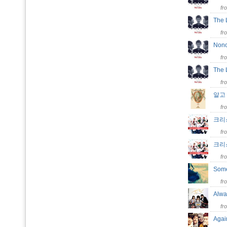
fr
The 
fr
Non
fr
The
fr
알고 
fr
크리스
fr
크리
fr
Som
fr
Alw
fr
Agai