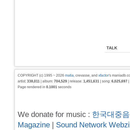
TALK
COPYRIGHT (c) 1995 ~ 2026
matia
, crevasse, and
xfactor
's maniadb.co
artist:
338,011
| album:
704,529
| release:
1,451,631
| song:
6,025,697
|
Page rendered in
0.1001
seconds
We donate for music :
한국대중음
Magazine
|
Sound Network Webz