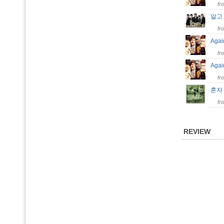
fr
알고
fr
Agai
fr
Agai
fr
혼자
fr
REVIEW