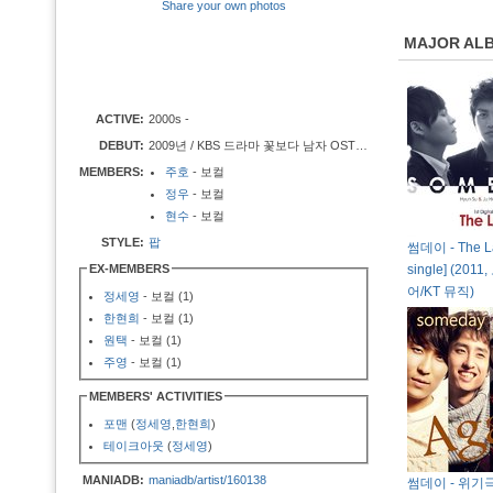
Share your own photos
MAJOR AL
ACTIVE:
2000s -
DEBUT:
2009년 / KBS 드라마 꽃보다 남자 OST '알고 있나요'
MEMBERS:
주호
- 보컬
정우
- 보컬
현수
- 보컬
STYLE:
팝
썸데이 - The Lad
EX-MEMBERS
single] (20
어/KT 뮤직)
정세영
- 보컬 (1)
한현희
- 보컬 (1)
원택
- 보컬 (1)
주영
- 보컬 (1)
MEMBERS' ACTIVITIES
포맨
(
정세영
,
한현희
)
테이크아웃
(
정세영
)
MANIADB:
maniadb/artist/160138
썸데이 - 위기극복