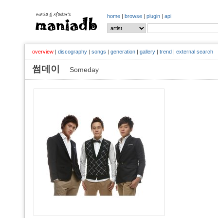
home
|
browse
|
plugin
|
api
overview
|
discography
|
songs
|
generation
|
gallery
|
trend
|
external search
썸데이
Someday