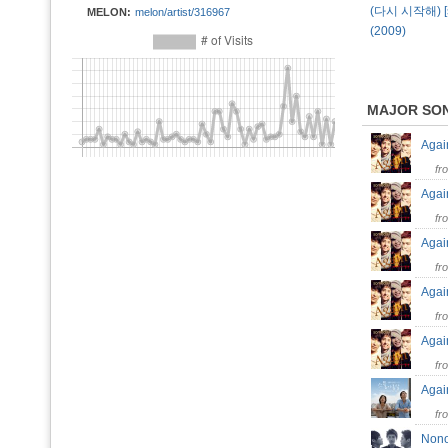
(다시 시작해) [s
MELON:
melon/artist/316967
(2009)
MAJOR SO
Agai
fr
Agai
fr
Agai
fr
Agai
fr
Agai
fr
Aga
fr
Nono