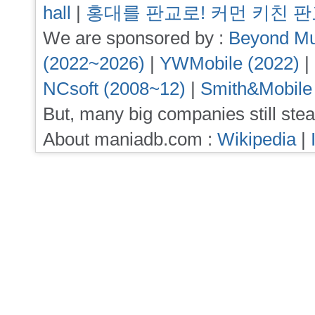
hall
|
홍대를 판교로! 커먼 키친 
We are sponsored by :
Beyond Mu
(2022~2026)
|
YWMobile (2022)
|
NCsoft (2008~12)
|
Smith&Mobile
But, many big companies still stea
About maniadb.com :
Wikipedia
|