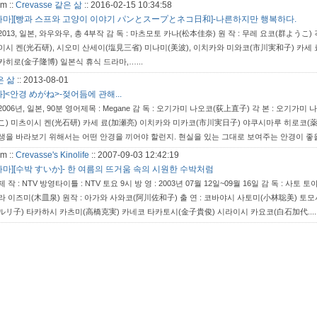
m ::
Crevasse 같은 삶
::
2016-02-15 10:34:58
라마][빵과 스프와 고양이 이야기 パンとスープとネコ日和]-나른하지만 행복하다.
2013, 일본, 와우와우, 총 4부작 감 독 : 마츠모토 카나(松本佳奈) 원 작 : 무레 요코(群ようこ
이시 켄(光石研), 시오미 산세이(塩見三省) 미나미(美波), 이치카와 미와코(市川実和子) 카세 
카히로(金子隆博) 일본식 휴식 드라마,…...
같은 삶
::
2013-08-01
화]<안경 めがね>-젖어듬에 관해...
2006년, 일본, 90분 영어제목 : Megane 감 독 : 오기가미 나오코(荻上直子) 각 본 : 오
こ) 미츠이시 켄(光石研) 카세 료(加瀬亮) 이치카와 미카코(市川実日子) 야쿠시마루 히로코(薬
생을 바라보기 위해서는 어떤 안경을 끼어야 할런지. 현실을 있는 그대로 보여주는 안경이 좋을까?
m ::
Crevasse's Kinolife
::
2007-09-03 12:42:19
라마][수박 すいか]- 한 여름의 뜨거움 속의 시원한 수박처럼
제 작 : NTV 방영타이틀 : NTV 토요 9시 방 영 : 2003년 07월 12일~09월 16일 감 독 
라 이즈미(木皿泉) 원작 : 아가와 사와코(阿川佐和子) 출 연 : 코바야시 사토미(小林聡美)
ルリ子) 타카하시 카츠미(高橋克実) 카네코 타카토시(金子貴俊) 시라이시 카요코(白石加代....