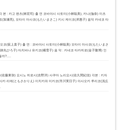
) 각 본 : 카고 팬츠(林宏司) 출 연 코바야시 사토미(小林聡美), 카나(伽奈) 미츠
료(加瀬亮), 모타이 마사코(もたいまさこ) 키시 케이코(岸惠子) 음악 카네코 타
기가미 나오코(荻上直子) 출 연 : 코바야시 사토미(小林聡美) 모타이 마사코(もたいまさ
師丸ひろ子) 타치바나 유키코(橘雪子) 음 악 : 카네코 타카히로(金子隆博) 인
.....
: 사토 토야(佐藤東弥) 요시노 히로시(吉野洋) 사쿠마 노리요시(佐久間紀佳) 각본 : 키자
 토모사카 리에(ともさかりえ) 이치카와 미카코(市川実日子) 아사오카 루리코(浅丘
.