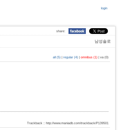
login
share:
남성솔로
all (5)
|
regular (4)
|
omnibus (1)
|
va (0)
Trackback :: http://www.maniadb.com/trackback/P139501