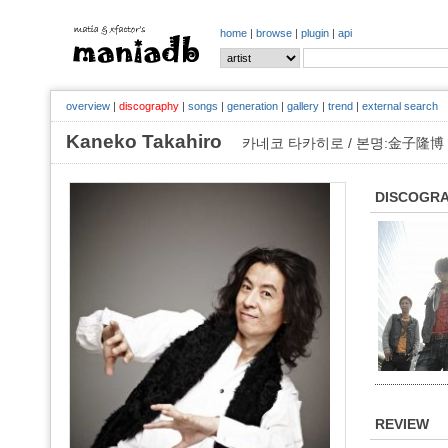
home
|
browse
|
plugin
|
api
overview
|
discography
|
songs
|
generation
|
gallery
|
trend
|
external search
Kaneko Takahiro
카네코 타카히로 / 본명:金子隆博
DISCOGR
REVIEW