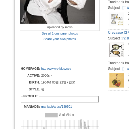
Trackback fro
Subject :
[드
uploaded by matia
Crevasse 
See all 1 customer photos
Subject :
[영
Share your own photos
Trackback fro
HOMEPAGE:
http://www.g-kids.net/
Subject :
[드
ACTIVE:
2000s -
BIRTH:
1964년 03월 22일 / 일본
STYLE:
팝
PROFILE:
MANIADB:
maniadb/artist/139501