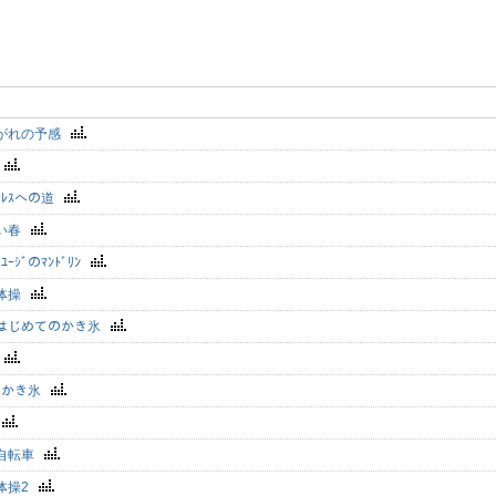
がれの予感
ｰ
ﾊﾟﾚｽへの道
い春
とﾕｰｼﾞのﾏﾝﾄﾞﾘﾝ
ｰ体操
ｺ､はじめてのかき氷
ﾞ
ﾗのかき氷
q
自転車
ｰ体操2