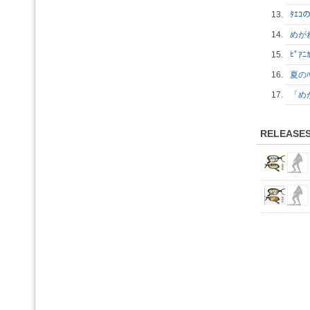
13.
ﾀｴｺ
14.
めがね
15.
ﾋﾟｱﾆ
16.
夏のﾊ
17.
「め
RELEASE