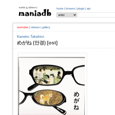
home
|
browse
|
plugin
|
api
overview
|
release
|
gallery
Kaneko Takahiro
めがね (안경) [ost]