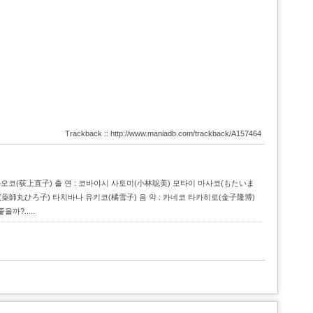
Trackback :: http://www.maniadb.com/trackback/A157464
기가미 나오코(荻上直子) 출 연 : 코바야시 사토미(小林聡美) 모타이 마사코(もたいま
(薬師丸ひろ子) 타치바나 유키코(橘雪子) 음 악 : 카네코 타카히로(金子隆博)
?.....