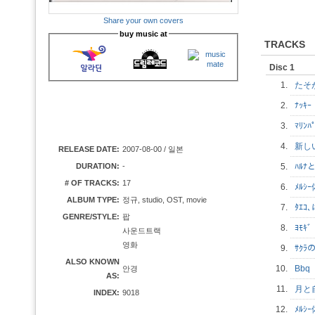
Share your own covers
buy music at
TRACKS
Disc 1
1.
たそ
2.
ﾅｯｷ
3.
ﾏﾘﾝ
4.
新し
RELEASE DATE:
2007-08-00 / 일본
DURATION:
-
5.
ﾊﾙﾅ
# OF TRACKS:
17
6.
ﾒﾙｼ
ALBUM TYPE:
정규, studio, OST, movie
7.
ﾀｴ
GENRE/STYLE:
팝
8.
ﾖﾓｷ
사운드트랙
영화
9.
ｻｸ
ALSO KNOWN
10.
Bb
안경
AS:
11.
月と
INDEX:
9018
12.
ﾒﾙｼ