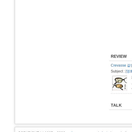
REVIEW
Crevasse 
Subject :
[영
TALK