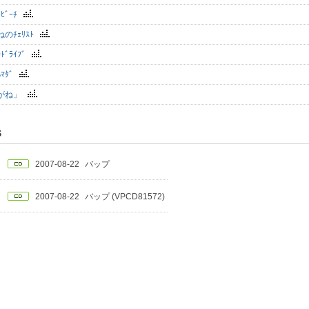
のﾋﾞｰﾁ
のﾁｪﾘｽﾄ
ｶﾄﾞﾗｲﾌﾞ
ﾏﾀﾞ
がね」
S
2007-08-22
バップ
2007-08-22
バップ (VPCD81572)