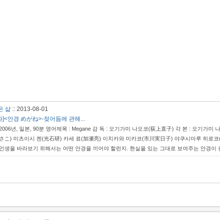
같은 삶
::
2013-08-01
화]<안경 めがね>-젖어듬에 관해...
2006년, 일본, 90분 영어제목 : Megane 감 독 : 오기가미 나오코(荻上直子) 각 본 : 오
さこ) 미츠이시 켄(光石研) 카세 료(加瀬亮) 이치카와 미카코(市川実日子) 야쿠시마루 히로코
인생을 바라보기 위해서는 어떤 안경을 끼어야 할런지. 현실을 있는 그대로 보여주는 안경이 좋을까