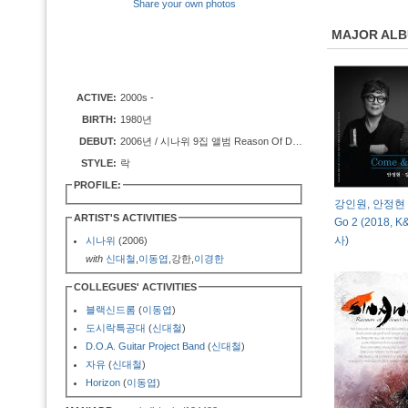
Share your own photos
MAJOR AL
ACTIVE:
2000s -
BIRTH:
1980년
DEBUT:
2006년 / 시나위 9집 앨범 Reason Of Dead Bugs
STYLE:
락
PROFILE:
강인원, 안정현 -
ARTIST'S ACTIVITIES
Go 2 (2018,
사)
시나위
(2006)
with
신대철
,
이동엽
,강한,
이경한
COLLEGUES' ACTIVITIES
블랙신드롬
(
이동엽
)
도시락특공대
(
신대철
)
D.O.A. Guitar Project Band
(
신대철
)
자유
(
신대철
)
Horizon
(
이동엽
)