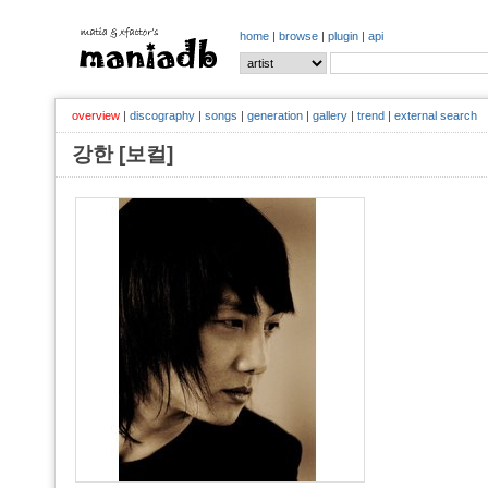
home
|
browse
|
plugin
|
api
overview
|
discography
|
songs
|
generation
|
gallery
|
trend
|
external search
강한 [보컬]