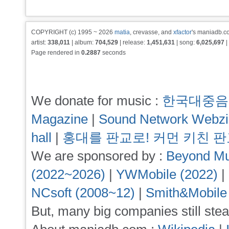
COPYRIGHT (c) 1995 ~ 2026
matia
, crevasse, and
xfactor
's maniadb.co
artist:
338,011
| album:
704,529
| release:
1,451,631
| song:
6,025,697
|
Page rendered in
0.2887
seconds
We donate for music :
한국대중음
Magazine
|
Sound Network Webz
hall
|
홍대를 판교로! 커먼 키친 
We are sponsored by :
Beyond Mu
(2022~2026)
|
YWMobile (2022)
|
NCsoft (2008~12)
|
Smith&Mobile
But, many big companies still stea