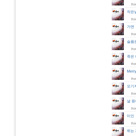
fr
작은
fr
가
fr
슬픔
fr
죽은 
fr
Merr
fr
모기
fr
널 
fr
미
fr
뛰는 