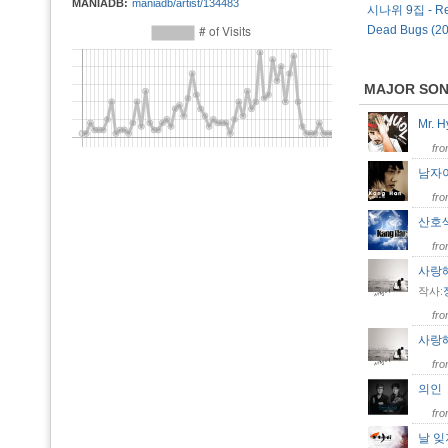
MANIADB:
maniadb/artist/134483
시나위 9집 - Re
Dead Bugs (
MAJOR SO
Mr. 
fr
남자
fr
산호
fr
사랑해
작사:
fr
사랑해 
fr
의
fr
날 