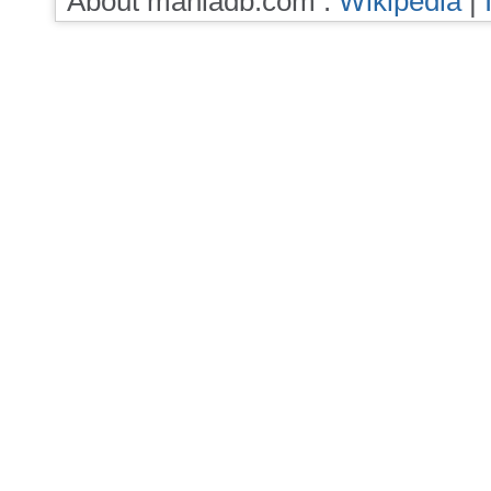
About maniadb.com :
Wikipedia
|