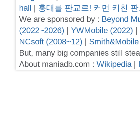
hall
|
홍대를 판교로! 커먼 키친 
We are sponsored by :
Beyond Mu
(2022~2026)
|
YWMobile (2022)
|
NCsoft (2008~12)
|
Smith&Mobile
But, many big companies still stea
About maniadb.com :
Wikipedia
|