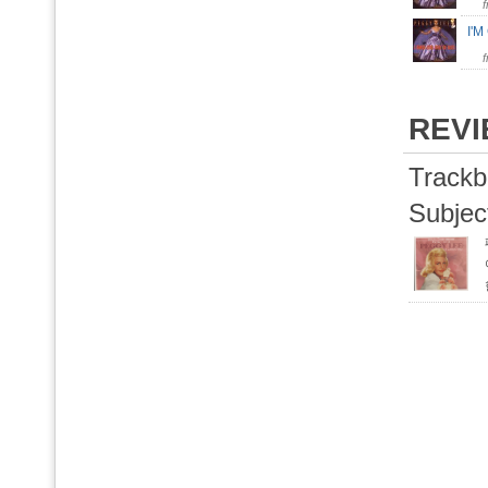
I'M
REV
Trackb
Subjec