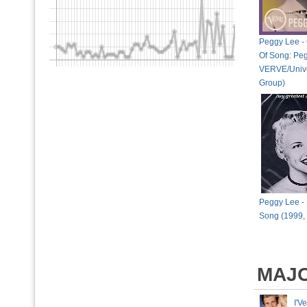
Peggy Lee -
Of Song: Pe
VERVE/Unive
Group)
Peggy Lee - 
Song (1999,
MAJ
I'V