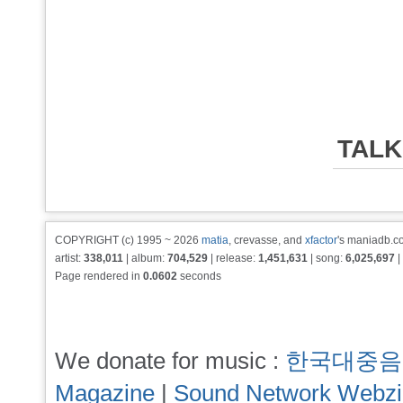
TALK
COPYRIGHT (c) 1995 ~ 2026
matia
, crevasse, and
xfactor
's maniadb.co
artist:
338,011
| album:
704,529
| release:
1,451,631
| song:
6,025,697
|
Page rendered in
0.0602
seconds
We donate for music :
한국대중음
Magazine
|
Sound Network Webz