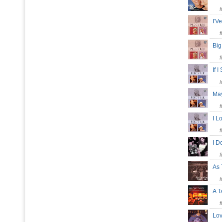
I'V
Big
If 
May
I L
I D
As
A 
Lov