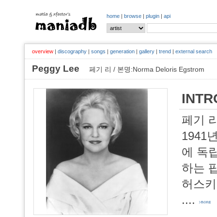
home
|
browse
|
plugin
|
api
overview
|
discography
|
songs
|
generation
|
gallery
|
trend
|
external search
Peggy Lee
페기 리 / 본명:Norma Deloris Egstrom
INTR
페기 
1941
에 독
하는 
허스키
....