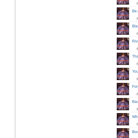
Be 
Bl
Riv
Tha
Yo
Fo
Ba
Whe
Bo