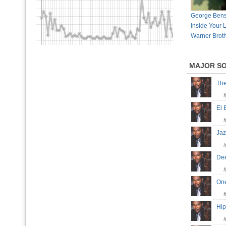
George Benso
Inside Your 
Warner Broth
MAJOR S
Th
El 
Ja
De
On
Hi