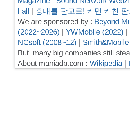
Magazine
|
Sound Network Webz
hall
|
홍대를 판교로! 커먼 키친 
We are sponsored by :
Beyond Mu
(2022~2026)
|
YWMobile (2022)
|
NCsoft (2008~12)
|
Smith&Mobile
But, many big companies still stea
About maniadb.com :
Wikipedia
|