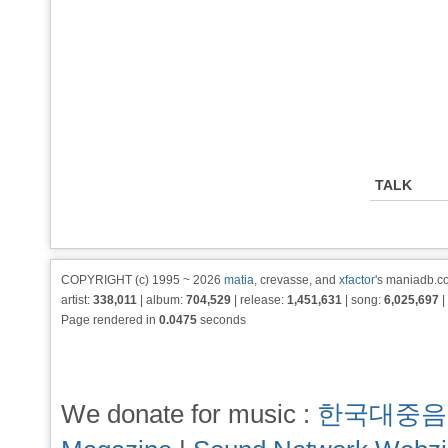
TALK
COPYRIGHT (c) 1995 ~ 2026
matia
, crevasse, and
xfactor
's maniadb.co
artist:
338,011
| album:
704,529
| release:
1,451,631
| song:
6,025,697
|
Page rendered in
0.0475
seconds
We donate for music :
한국대중음