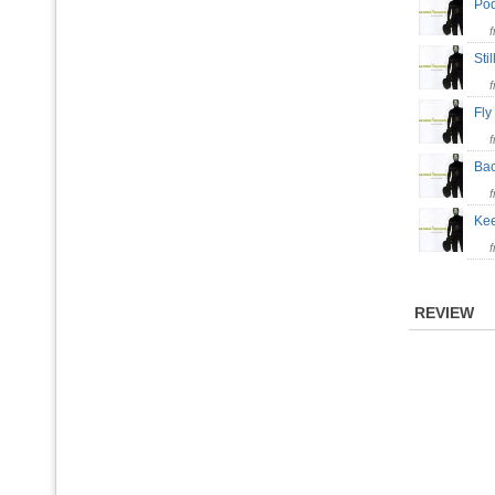
Poq
Sti
Fly
Ba
Kee
REVIEW