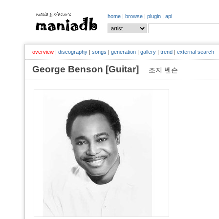
home
|
browse
|
plugin
|
api
overview
|
discography
|
songs
|
generation
|
gallery
|
trend
|
external search
George Benson [Guitar]
조지 벤슨