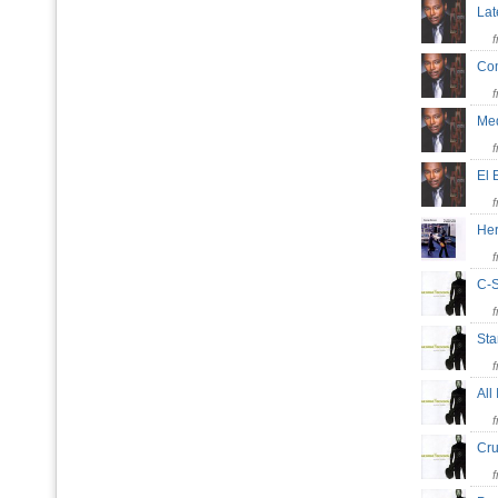
La
Co
Me
El 
Her
C-
St
All
Cru