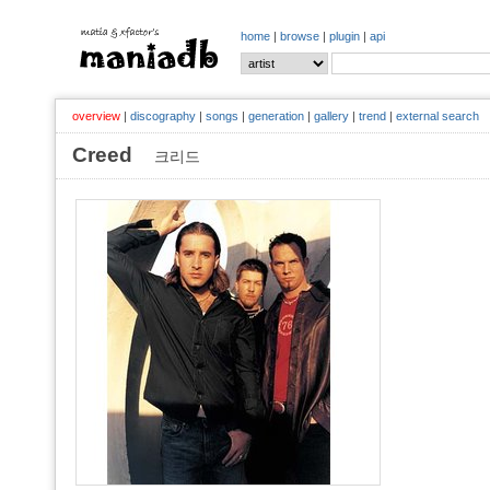
home
|
browse
|
plugin
|
api
overview
|
discography
|
songs
|
generation
|
gallery
|
trend
|
external search
Creed
크리드