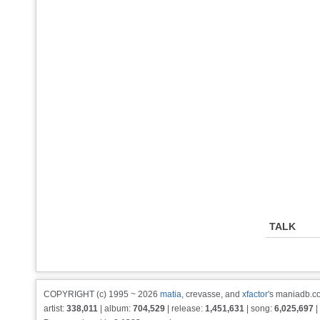
TALK
COPYRIGHT (c) 1995 ~ 2026
matia
, crevasse, and
xfactor
's maniadb.co
artist:
338,011
| album:
704,529
| release:
1,451,631
| song:
6,025,697
|