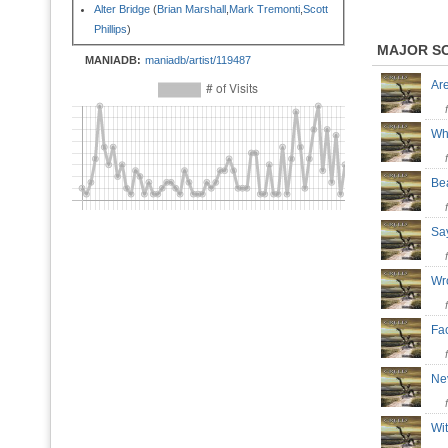
Alter Bridge
(
Brian Marshall
,
Mark Tremonti
,
Scott
Phillips
)
MAJOR S
MANIADB:
maniadb/artist/119487
Ar
Wh
Be
Sa
Wr
Fa
Ne
Wi