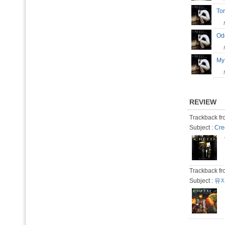
To
O
My
REVIEW
Trackback fr
Subject :
Cree
Trackback fr
Subject :
뮤지