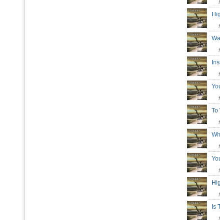
Hi
Wa
In
Yo
To
Wha
Yo
Hi
Is