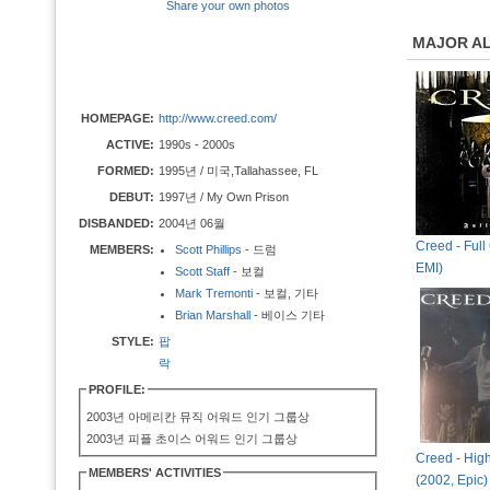
Share your own photos
MAJOR A
HOMEPAGE:
http://www.creed.com/
ACTIVE:
1990s - 2000s
FORMED:
1995년 / 미국,Tallahassee, FL
DEBUT:
1997년 / My Own Prison
DISBANDED:
2004년 06월
Creed - Full
MEMBERS:
Scott Phillips
- 드럼
EMI)
Scott Staff
- 보컬
Mark Tremonti
- 보컬, 기타
Brian Marshall
- 베이스 기타
STYLE:
팝
락
PROFILE:
2003년 아메리칸 뮤직 어워드 인기 그룹상
2003년 피플 초이스 어워드 인기 그룹상
Creed - High
MEMBERS' ACTIVITIES
(2002, Epic)