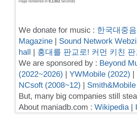
Page rendered in
0.1302
seconds
We donate for music :
한국대중음
Magazine
|
Sound Network Webz
hall
|
홍대를 판교로! 커먼 키친 
We are sponsored by :
Beyond Mu
(2022~2026)
|
YWMobile (2022)
|
NCsoft (2008~12)
|
Smith&Mobile
But, many big companies still stea
About maniadb.com :
Wikipedia
|