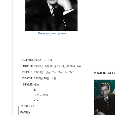
Share your own photos
ACTIVE:
1920s - 1970s
BIRTH:
1903년 05월 03일 / 미국,Tacoma, WA
DEBUT:
1926년 / 싱글 "I've Got The Girl"
MAJOR AL
DEATH:
1977년 10월 14일
STYLE:
재즈
팝
사운드트랙
기타
PROFILE:
FAMILY