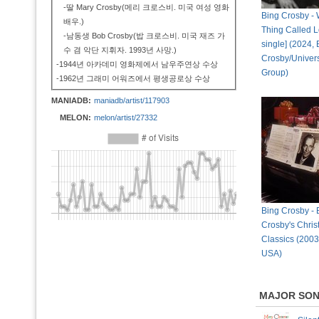
-딸 Mary Crosby(메리 크로스비. 미국 여성 영화
Bing Crosby - 
배우.)
Thing Called L
-남동생 Bob Crosby(밥 크로스비. 미국 재즈 가
single] (2024, 
수 겸 악단 지휘자. 1993년 사망.)
Crosby/Univer
-1944년 아카데미 영화제에서 남우주연상 수상
Group)
-1962년 그래미 어워즈에서 평생공로상 수상
MANIADB:
maniadb/artist/117903
MELON:
melon/artist/27332
Bing Crosby - 
Crosby's Chri
Classics (2003
USA)
MAJOR SO