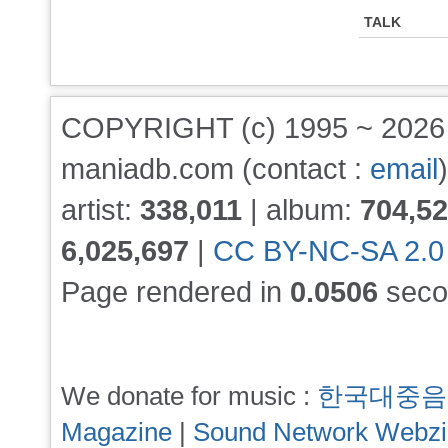
TALK
COPYRIGHT (c) 1995 ~ 202
maniadb.com (contact :
email
)
artist:
338,011
| album:
704,5
6,025,697
|
CC BY-NC-SA 2.0
Page rendered in
0.0506
seco
We donate for music :
한국대중음
Magazine
|
Sound Network Webz