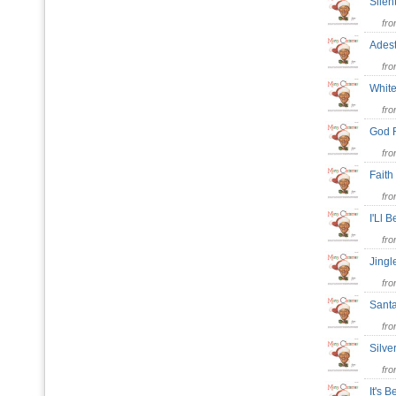
Silen
fr
Ades
fr
Whit
fr
God 
fr
Faith
fr
I'Ll
fr
Jingl
fr
Sant
fr
Silve
fr
It's 