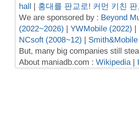
hall
|
홍대를 판교로! 커먼 키친 
We are sponsored by :
Beyond Mu
(2022~2026)
|
YWMobile (2022)
|
NCsoft (2008~12)
|
Smith&Mobile
But, many big companies still stea
About maniadb.com :
Wikipedia
|