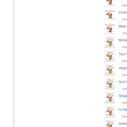
fr
Chris
fr
Mele
fr
Whit
fr
The 
fr
Jingl
fr
God 
fr
Sleig
fr
I'Ll
fr
Sant