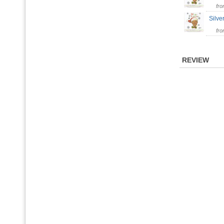
fr
Silve
fr
REVIEW