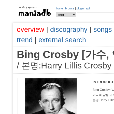
home
|
browse
|
plugin
|
api
overview
|
discography
|
songs
trend
|
external search
Bing Crosby [가
/ 본명:Harry Lillis Crosby
INTRODUCT
Bing Crosby 
미국의 남성 가수
본명 Harry Lil