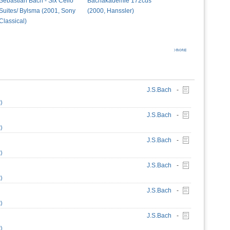
Sebastian Bach - Six Cello
Bachakademie 172cds
Suites/ Bylsma (2001, Sony
(2000, Hanssler)
Classical)
J.S.Bach
-
)
J.S.Bach
-
)
J.S.Bach
-
)
J.S.Bach
-
)
J.S.Bach
-
)
J.S.Bach
-
)