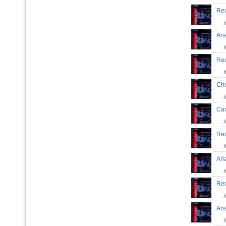
Rec
Ari
Rec
Ch
Can
Rec
Ari
Rec
Ari