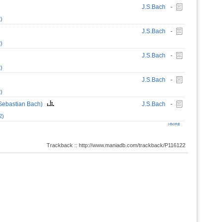
J.S.Bach
-
)
J.S.Bach
-
)
J.S.Bach
-
)
J.S.Bach
-
)
n Sebastian Bach)
J.S.Bach
-
2)
Trackback :: http://www.maniadb.com/trackback/P116122