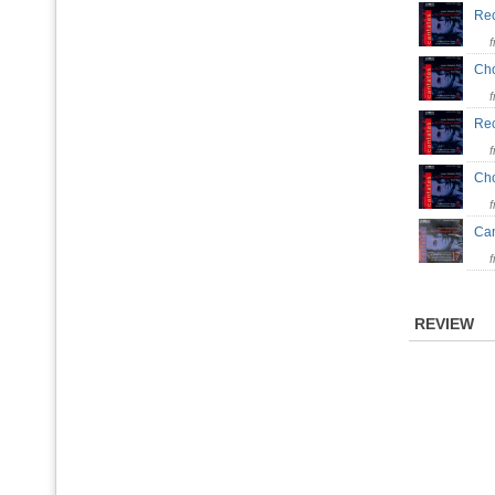
Rec
Ch
Rec
Ch
Can
REVIEW