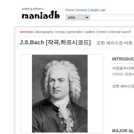
home
|
browse
|
plugin
|
api
overview
|
discography
|
songs
|
generation
|
gallery
|
trend
|
external search
J.S.Bach [작곡,하프시코드]
요한 세바스찬 바흐 / Joh
INTRODUC
서양음악사에 있
가이다. 이전
요한 세바스
MAJOR A