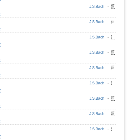
J.S.Bach
-
)
J.S.Bach
-
)
J.S.Bach
-
)
J.S.Bach
-
)
J.S.Bach
-
)
J.S.Bach
-
)
J.S.Bach
-
)
J.S.Bach
-
)
J.S.Bach
-
)