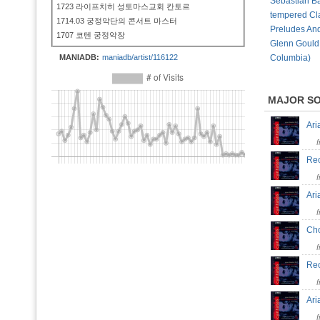
Sebastian Ba
1723 라이프치히 성토마스교회 칸토르
tempered Cla
1714.03 궁정악단의 콘서트 마스터
Preludes An
1707 코텐 궁정악장
Glenn Gould
MANIADB:
maniadb/artist/116122
Columbia)
MAJOR S
Ar
Rec
Ar
Ch
Rec
Ari