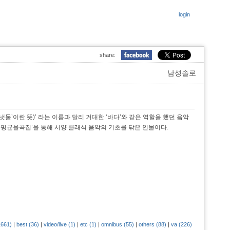
login
share:
남성솔로
냇물’이란 뜻)’ 라는 이름과 달리 거대한 ‘바다’와 같은 역할을 했던 음악
평균율곡집’을 통해 서양 클래식 음악의 기초를 닦은 인물이다.
1661)
|
best (36)
|
video/live (1)
|
etc (1)
|
omnibus (55)
|
others (88)
|
va (226)