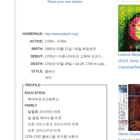
Share your own photos
HOMEPAGE:
http://www.jsbach.org/
ACTIVE:
1700s - 1740s
BIRTH:
1685년 03월 21일 / 독일,튀링겐주
Lavinia Meije
DEBUT:
1703년 / 아른시타트의 교회에 오르가니스트로서 채용
(2023, Sony
DEATH:
1750년 07월 28일 / Jul 28, 1750 in Leipzig, Germany 1750년 7월 28일, 뇌일혈로 두 시력도 읽고 사망
Classical/So
STYLE:
클래식
국악
PROFILE:
EDUCATION
뤼네부르크고등학교
FAMILY
빌헬름 프리데만 바흐
칼 필립 에마누엘 바흐
요한 크리스토프 프리드리히 바흐
요한 크리스티안 바흐
Glenn Gould
1729-1742 콜레기움 무지쿰 지휘자