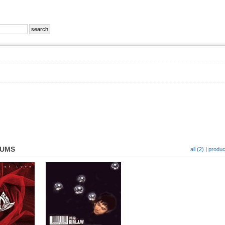
BUMS
all (2)
|
produc