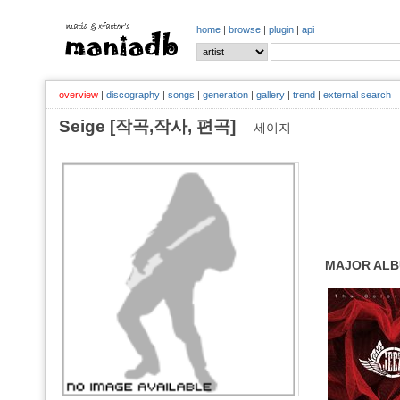
home
|
browse
|
plugin
|
api
overview
|
discography
|
songs
|
generation
|
gallery
|
trend
|
external search
Seige [작곡,작사, 편곡]
세이지
MAJOR AL