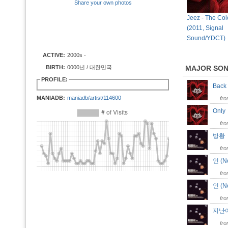
Share your own photos
Jeez - The Col
(2011, Signal
Sound/YDCT)
ACTIVE:
2000s -
BIRTH:
0000년 / 대한민국
MAJOR SO
PROFILE:
Back
MANIADB:
maniadb/artist/114600
fr
Onl
fr
방
fr
인 (N
fr
인 (N
fr
지난
fr