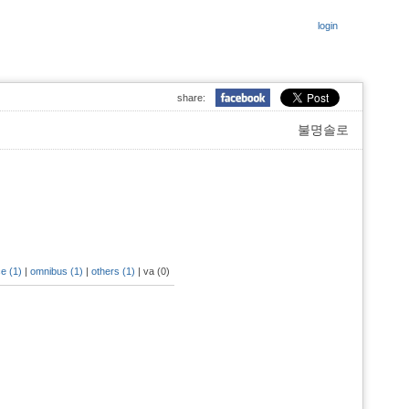
login
share:
불명솔로
e (1)
|
omnibus (1)
|
others (1)
|
va (0)