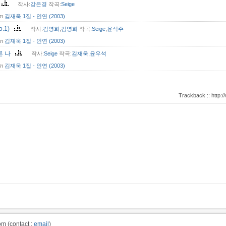
존
작사:
강은경
작곡:
Seige
om
김재욱 1집 - 인연 (2003)
o.1)
작사:
김영희
,
김영희
작곡:
Seige
,
윤석주
om
김재욱 1집 - 인연 (2003)
른 나
작사:
Seige
작곡:
김재욱
,
윤우석
om
김재욱 1집 - 인연 (2003)
Trackback :: http
m (contact :
email
)