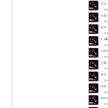
연
fr
눈을
fr
당
fr
If
fr
Call
fr
선
fr
준
fr
부
fr
Boo
fr