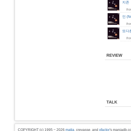
지
fr
인 (N
fr
또다
fr
REVIEW
TALK
COPYRIGHT (c) 1995 ~ 2026
matia
, crevasse, and
xfactor
's maniadb.co