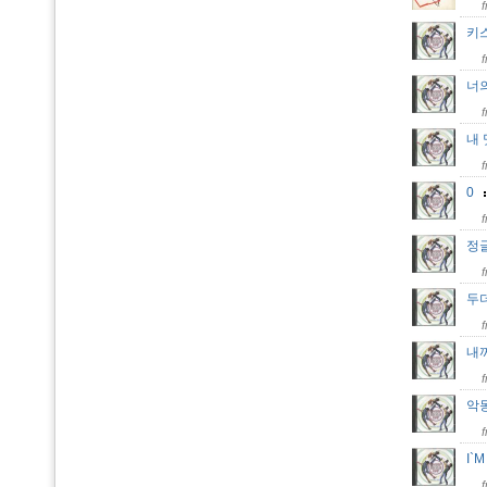
키스
너
내
0
정
두
내꺼
악
I`