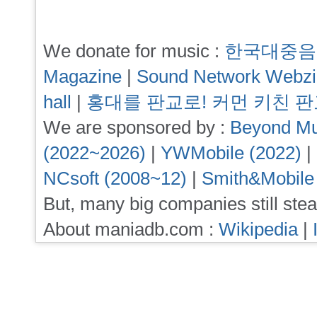
We donate for music :
한국대중음
Magazine
|
Sound Network Webz
hall
|
홍대를 판교로! 커먼 키친 
We are sponsored by :
Beyond Mu
(2022~2026)
|
YWMobile (2022)
|
NCsoft (2008~12)
|
Smith&Mobile
But, many big companies still stea
About maniadb.com :
Wikipedia
|