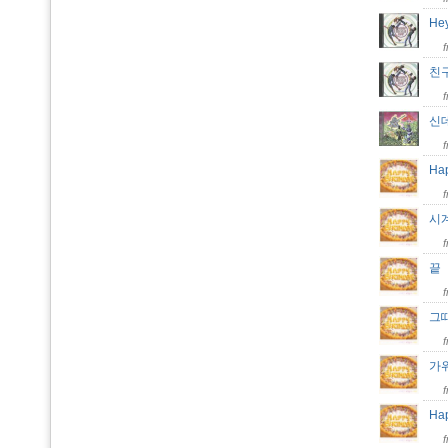
He
친구
신
Ha
시
그
가
Hap