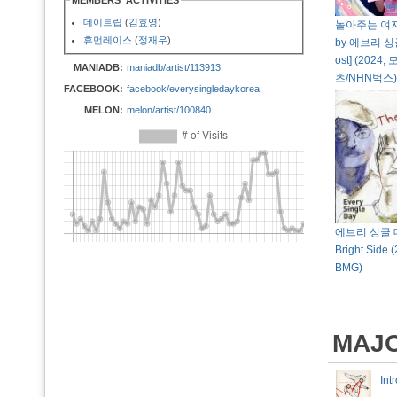
MEMBERS' ACTIVITIES
데이트립
(
김효영
)
놀아주는 여자 O
휴먼레이스
(
정재우
)
by 에브리 싱글
ost] (202
MANIADB:
maniadb/artist/113913
츠/NHN벅스)
FACEBOOK:
facebook/everysingledaykorea
MELON:
melon/artist/100840
에브리 싱글 데
Bright Side 
BMG)
MAJ
In