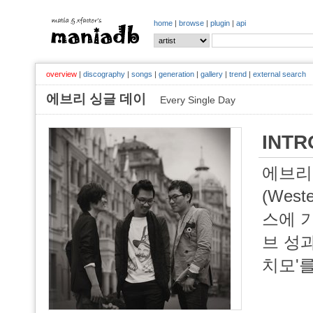
home
|
browse
|
plugin
|
api
overview
|
discography
|
songs
|
generation
|
gallery
|
trend
|
external search
에브리 싱글 데이
Every Single Day
INTR
에브리
(We
스에 기
브 성과
치모'