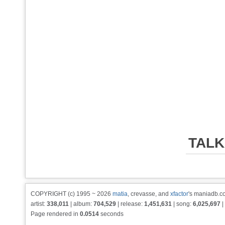
TALK
COPYRIGHT (c) 1995 ~ 2026
matia
, crevasse, and
xfactor
's maniadb.co
artist:
338,011
| album:
704,529
| release:
1,451,631
| song:
6,025,697
|
Page rendered in
0.0514
seconds