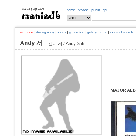
home
|
browse
|
plugin
|
api
overview
|
discography
|
songs
|
generation
|
gallery
|
trend
|
external search
Andy 서
앤디 서 / Andy Suh
MAJOR AL