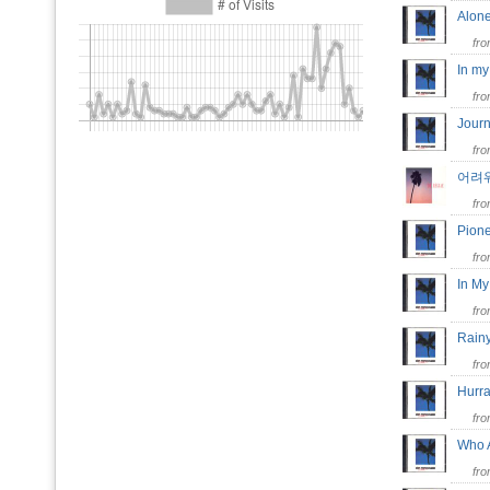
Alo
fr
In my
fr
Jou
fr
어려워
fr
Pione
fr
In My
fr
Rainy
fr
Hurr
fr
Who 
fr