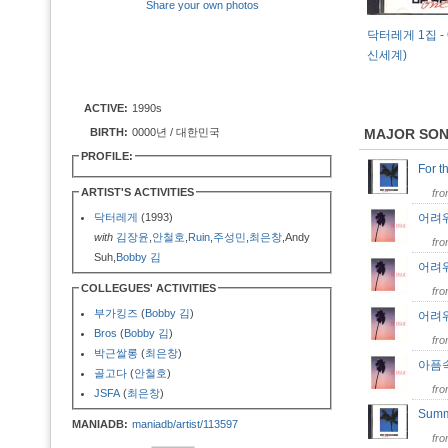
Share your own photos
닥터레게 1집 - O
신세계)
ACTIVE:
1990s
BIRTH:
0000년 / 대한민국
MAJOR SO
PROFILE:
For t
ARTIST'S ACTIVITIES
fr
닥터레게
(1993)
어려워 
with
김장윤
,
안철호
,
Ruin
,
주성민
,
최은창
,Andy
fr
Suh,
Bobby 김
어려워 
COLLEGUES' ACTIVITIES
fr
부가킹즈
(
Bobby 김
)
어려워 
Bros
(
Bobby 김
)
fr
박근쌀롱
(
최은창
)
아픔속의
골고다
(
안철호
)
fr
JSFA
(
최은창
)
Sum
MANIADB:
maniadb/artist/113597
fr