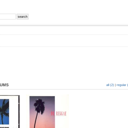
BUMS
all (2)
|
regular 