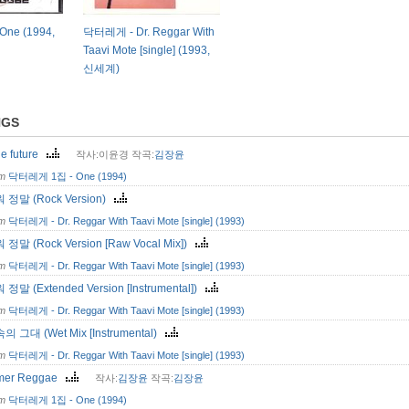
ne (1994,
닥터레게 - Dr. Reggar With
Taavi Mote [single] (1993,
신세계)
NGS
he future
작사:이윤경 작곡:
김장윤
om
닥터레게 1집 - One (1994)
정말 (Rock Version)
om
닥터레게 - Dr. Reggar With Taavi Mote [single] (1993)
정말 (Rock Version [Raw Vocal Mix])
om
닥터레게 - Dr. Reggar With Taavi Mote [single] (1993)
정말 (Extended Version [Instrumental])
om
닥터레게 - Dr. Reggar With Taavi Mote [single] (1993)
 그대 (Wet Mix [Instrumental)
om
닥터레게 - Dr. Reggar With Taavi Mote [single] (1993)
mer Reggae
작사:
김장윤
작곡:
김장윤
om
닥터레게 1집 - One (1994)