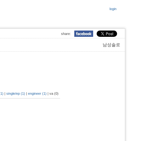
login
share:
남성솔로
(1)
|
single/ep (1)
|
engineer (1)
|
va (0)