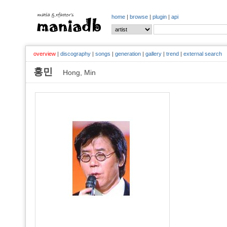
home
|
browse
|
plugin
|
api
overview
|
discography
|
songs
|
generation
|
gallery
|
trend
|
external search
홍민
Hong, Min