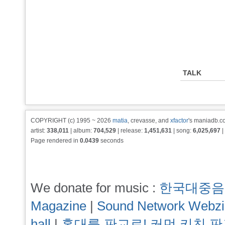
TALK
COPYRIGHT (c) 1995 ~ 2026
matia
, crevasse, and
xfactor
's maniadb.co
artist:
338,011
| album:
704,529
| release:
1,451,631
| song:
6,025,697
|
Page rendered in
0.0439
seconds
We donate for music :
한국대중음
Magazine
|
Sound Network Webz
hall
|
홍대를 판교로! 커먼 키친 