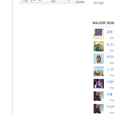
버어살)
MAJOR SO
공원
fr
보고
fr
막차
fr
그 
fr
사랑
fr
석
fr
수선
fr