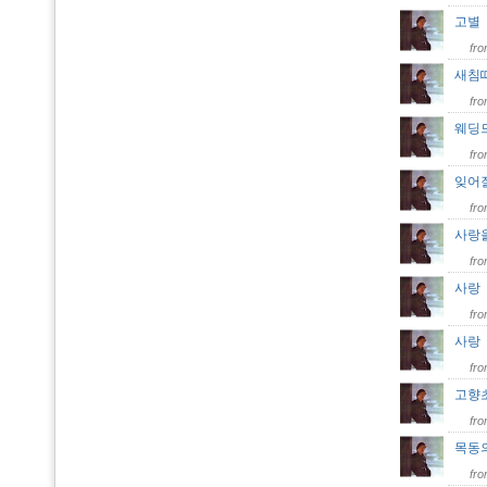
고
fr
새침
fr
웨딩
fr
잊어
fr
사랑
fr
사
fr
사
fr
고향
fr
목동
fr