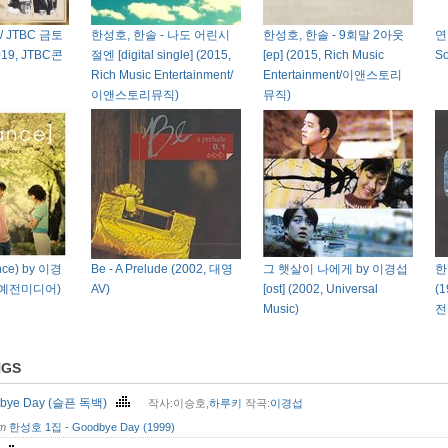
/ JTBC 금토
한성호, 한솔 - 나도 어린시
한성호, 한솔 - 9회말 2아웃
연인
019, JTBC콘
절엔 [digital single] (2015,
[ep] (2015, Rich Music
S
Rich Music Entertainment/
Entertainment/이앤스토리
이앤스토리뮤직)
뮤직)
ce) by 이경
Be - A Prelude (2002, 대영
그 햇살이 나에게 by 이경섭
한
02, 예전미디어)
AV)
[ost] (2002, Universal
(
Music)
전
NGS
dbye Day (슬픈 독백)
작사:이승호,
하루키
작곡:
이경섭
om
한성호 1집 - Goodbye Day (1999)