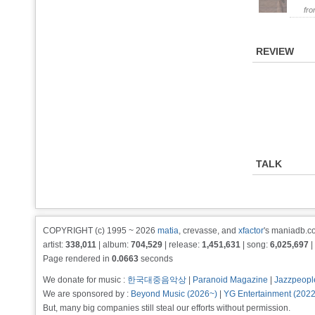
fr
REVIEW
TALK
COPYRIGHT (c) 1995 ~ 2026
matia
, crevasse, and
xfactor
's maniadb.co
artist:
338,011
| album:
704,529
| release:
1,451,631
| song:
6,025,697
|
Page rendered in
0.0663
seconds
We donate for music :
한국대중음악상
|
Paranoid Magazine
|
Jazzpeopl
We are sponsored by :
Beyond Music (2026~)
|
YG Entertainment (202
But, many big companies still steal our efforts without permission.