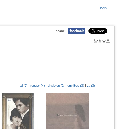
login
share:
남성솔로
all (9)
|
regular (4)
|
single/ep (2)
|
omnibus (3)
|
va (3)