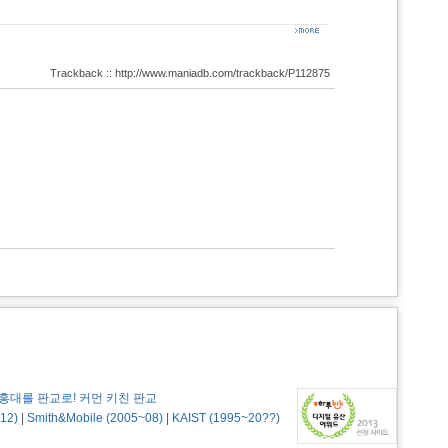
Trackback :: http://www.maniadb.com/trackback/P112875
홍대를 판교로! 커먼 키친 판교
12)
|
Smith&Mobile (2005~08)
|
KAIST (1995~20??)