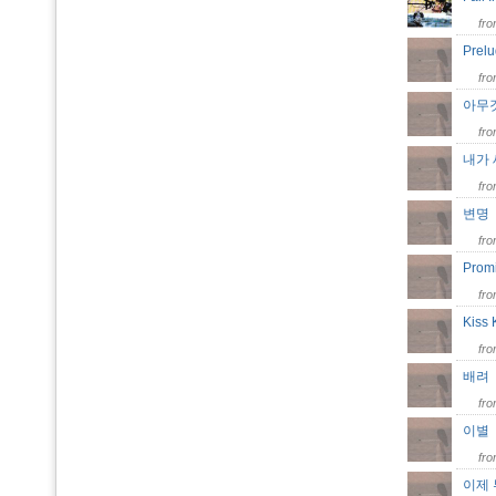
fr
Prel
fr
아무
fr
내가
fr
변
fr
Promi
fr
Kiss
fr
배
fr
이
fr
이제