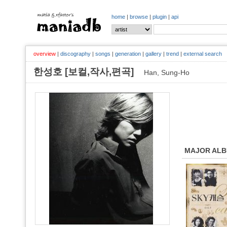
home
|
browse
|
plugin
|
api
overview
|
discography
|
songs
|
generation
|
gallery
|
trend
|
external search
한성호 [보컬,작사,편곡]
Han, Sung-Ho
MAJOR AL