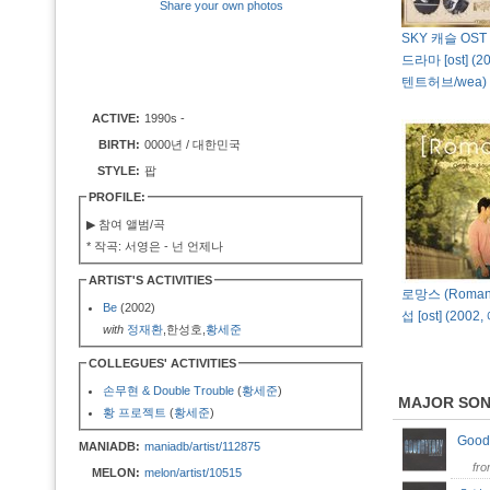
Share your own photos
SKY 캐슬 OST 
드라마 [ost] (2
텐트허브/wea)
ACTIVE:
1990s -
BIRTH:
0000년 / 대한민국
STYLE:
팝
PROFILE:
▶ 참여 앨범/곡
* 작곡: 서영은 - 넌 언제나
ARTIST'S ACTIVITIES
로망스 (Roman
Be
(2002)
섭 [ost] (20
with
정재환
,한성호,
황세준
COLLEGUES' ACTIVITIES
손무현 & Double Trouble
(
황세준
)
MAJOR SO
황 프로젝트
(
황세준
)
Goo
MANIADB:
maniadb/artist/112875
fr
MELON:
melon/artist/10515