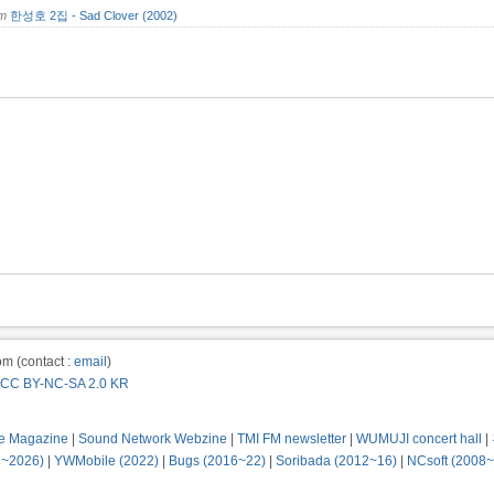
om
한성호 2집 - Sad Clover (2002)
m (contact :
email
)
CC BY-NC-SA 2.0 KR
e Magazine
|
Sound Network Webzine
|
TMI FM newsletter
|
WUMUJI concert hall
|
2~2026)
|
YWMobile (2022)
|
Bugs (2016~22)
|
Soribada (2012~16)
|
NCsoft (2008~