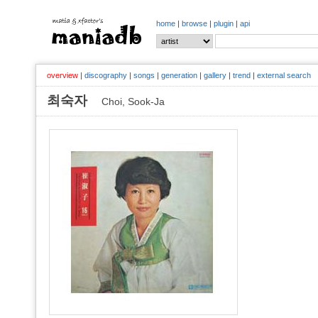
home
|
browse
|
plugin
|
api
overview
|
discography
|
songs
|
generation
|
gallery
|
trend
|
external search
최숙자
Choi, Sook-Ja