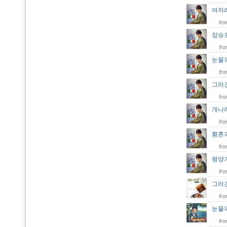
여자
fr
장승
fr
눈물
fr
그러
fr
개나
fr
황혼
fr
평양
fr
그러
fr
눈물
fr