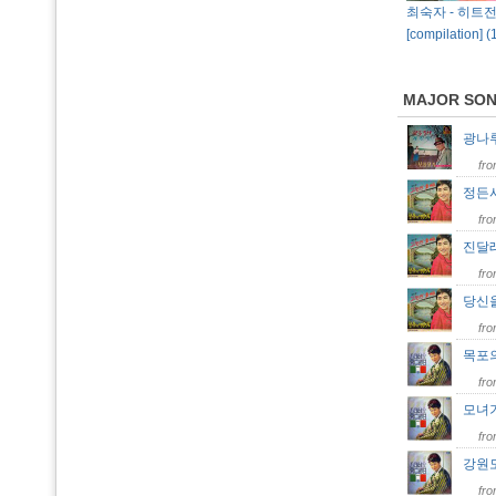
최숙자 - 히트
[compilation] (
MAJOR SO
광나
fr
정든
fr
진달
fr
당신
fr
목포
fr
모녀
fr
강원
fr