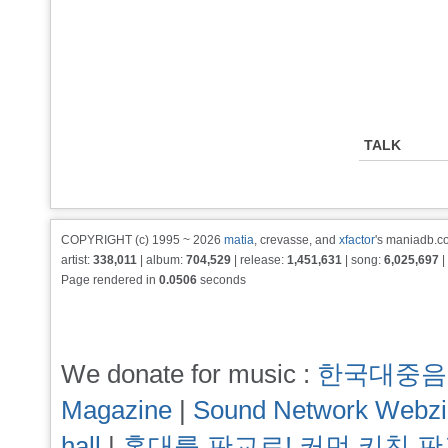
TALK
COPYRIGHT (c) 1995 ~ 2026
matia
, crevasse, and
xfactor
's maniadb.co
artist:
338,011
| album:
704,529
| release:
1,451,631
| song:
6,025,697
|
Page rendered in
0.0506
seconds
We donate for music :
한국대중음
Magazine
|
Sound Network Webz
hall
|
홍대를 판교로! 커먼 키친 