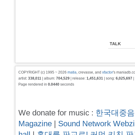
TALK
COPYRIGHT (c) 1995 ~ 2026
matia
, crevasse, and
xfactor
's maniadb.co
artist:
338,011
| album:
704,529
| release:
1,451,631
| song:
6,025,697
|
Page rendered in
0.0440
seconds
We donate for music :
한국대중음
Magazine
|
Sound Network Webz
hall
|
홍대를 판교로! 커먼 키친 