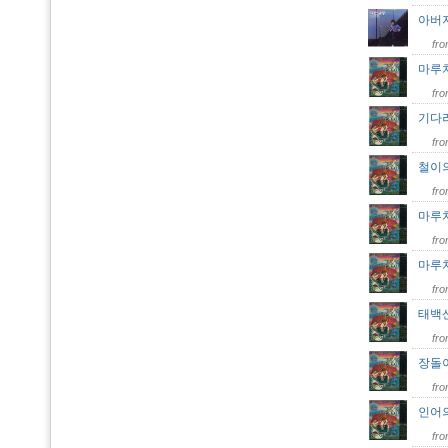
아버
fr
마루치
fr
기다려
fr
철이의
fr
마루치
fr
마루치
fr
태백
fr
장돌
fr
인어의
fr