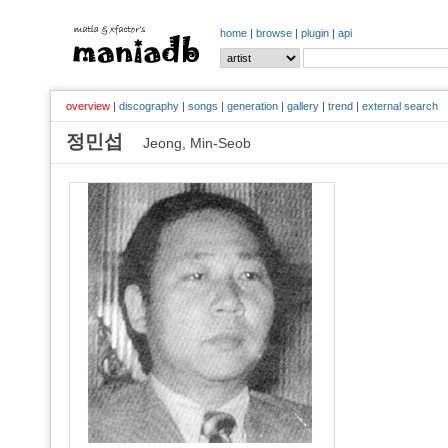
home
|
browse
|
plugin
|
api
overview
|
discography
|
songs
|
generation
|
gallery
|
trend
|
external search
정민섭
Jeong, Min-Seob