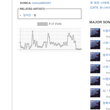
로 엮은 스테레
KOMCA:
komca/W01457
(1979, 유니
RELATED ARTISTS
정여진
- 딸
MAJOR SO
사랑의
fr
너와 
fr
승리의
fr
너와
fr
사랑이
fr
자！
fr
정화의
fr