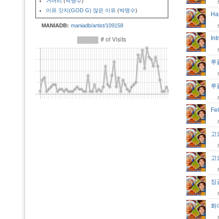
거머리
(
박명수
)
이유 갓지(GOD G) 않은 이유
(
박명수
)
Ha
MANIADB:
maniadb/artist/109158
In
루돌
루
Fe
고요
고요
징
화