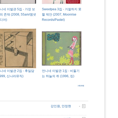
니네 이발관 5집 - 가장 보
Sweetpea 3집 - 거절하지 못
의 존재 (2008, 55am/엠넷
할 제안 (2007, Moonrise
디어)
Records/Pastel)
니네 이발관 2집 - 후일담
언니네 이발관 1집 - 비둘기
1999, 신나라뮤직)
는 하늘의 쥐 (1996, 킹)
강인원
,
안정현
-