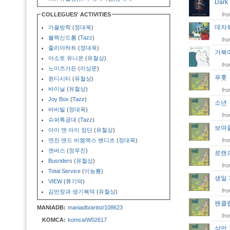
Dark
COLLEGUES' ACTIVITIES
fr
데자
가을방학
(
정대욱
)
블랙신드롬
(
Tazz
)
fr
줄리아하트
(
정대욱
)
거북
아소토 유니온
(
유철상
)
fr
노이즈가든
(
이상문
)
푸
윈디시티
(
유철상
)
바이닐
(
유철상
)
fr
Joy Box
(
Tazz
)
소
바비빌
(
정대욱
)
fr
슈퍼특공대
(
Tazz
)
보여
아이 앤 아이 장단
(
유철상
)
연진 앤드 비엠엑스 밴디츠
(
정대욱
)
fr
캔버스
(
정무진
)
로랜
Busriders
(
유철상
)
fr
Total Service
(
이능룡
)
생일
VIEW
(
류기덕
)
fr
김반장과 생기복덕
(
유철상
)
팬클
MANIADB:
maniadb/artist/108623
fr
KOMCA:
komca/W02617
상업