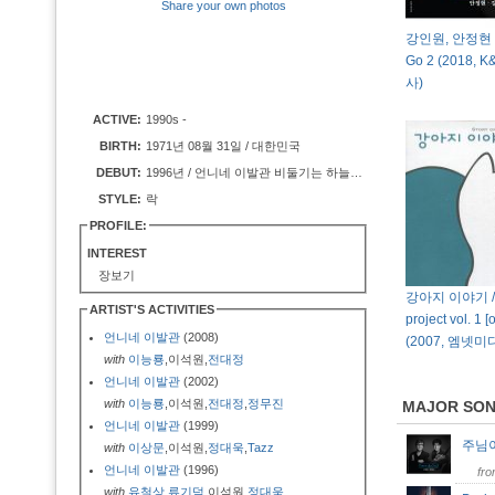
Share your own photos
강인원, 안정현 -
Go 2 (2018,
사)
ACTIVE:
1990s -
BIRTH:
1971년 08월 31일 / 대한민국
DEBUT:
1996년 / 언니네 이발관 비둘기는 하늘의 쥐
STYLE:
락
PROFILE:
INTEREST
장보기
강아지 이야기 / m
ARTIST'S ACTIVITIES
project vol. 1 
언니네 이발관
(2008)
(2007, 엠넷미
with
이능룡
,이석원,
전대정
언니네 이발관
(2002)
with
이능룡
,이석원,
전대정
,
정무진
MAJOR SO
언니네 이발관
(1999)
주님
with
이상문
,이석원,
정대욱
,
Tazz
언니네 이발관
(1996)
fr
with
유철상
,
류기덕
,이석원,
정대욱