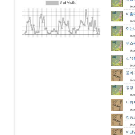
fr
미움
fr
쥐는
fr
우스
fr
산책
fr
꿈의
fr
동
fr
너의 
fr
청승
fr
어떤