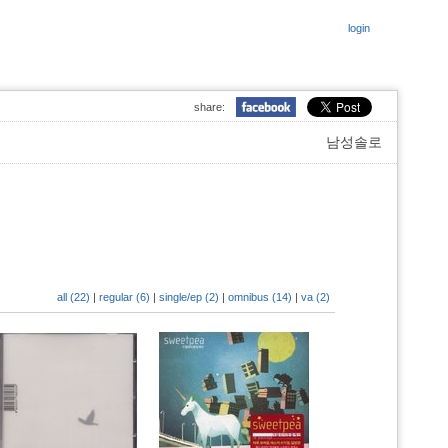
login
share:
남성솔로
all (22)
|
regular (6)
|
single/ep (2)
|
omnibus (14)
|
va (2)