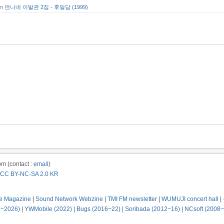
om
언니네 이발관 2집 - 후일담 (1999)
m (contact :
email
)
CC BY-NC-SA 2.0 KR
e Magazine
|
Sound Network Webzine
|
TMI FM newsletter
|
WUMUJI concert hall
|
2~2026)
|
YWMobile (2022)
|
Bugs (2016~22)
|
Soribada (2012~16)
|
NCsoft (2008~