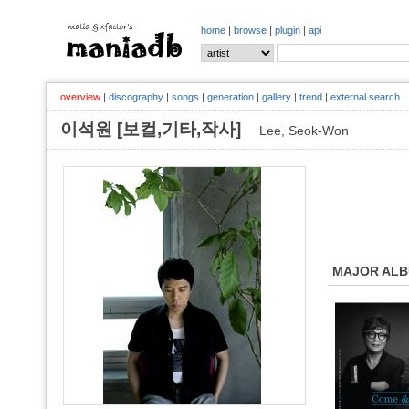
home
|
browse
|
plugin
|
api
overview
|
discography
|
songs
|
generation
|
gallery
|
trend
|
external search
이석원 [보컬,기타,작사]
Lee, Seok-Won
MAJOR AL