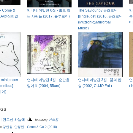
 Come &
언니네 이발관 6집 - 홀로 있
The Saviour by 뮤즈로닉
언
 K&A/㈜삼쩜일
는 사람들 (2017, 블루보이)
[single, ost] (2016, 뮤즈로닉
통
(Muzronic)/Mirrorball
미
Music)
int paper
언니네 이발관 4집 - 순간을
언니네 이발관 3집 - 꿈의 팝
언
[omnibus]
믿어요 (2004, 55am)
송 (2002, CUJO Ent.)
(
디어)
NGS
이 만드신 하늘에
featuring
이석원
om
강인원, 안정현 - Come & Go 2 (2018)