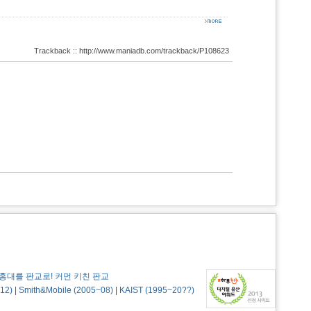
Trackback :: http://www.maniadb.com/trackback/P108623
홍대를 판교로! 커먼 키친 판교
12)
|
Smith&Mobile (2005~08)
|
KAIST (1995~20??)