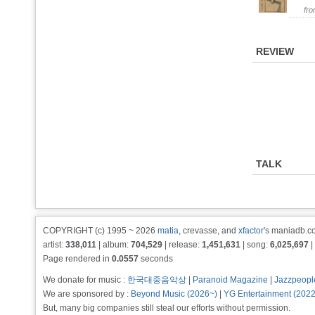
fr
REVIEW
TALK
COPYRIGHT (c) 1995 ~ 2026
matia
, crevasse, and
xfactor
's maniadb.co
artist:
338,011
| album:
704,529
| release:
1,451,631
| song:
6,025,697
|
Page rendered in
0.0557
seconds
We donate for music :
한국대중음악상
|
Paranoid Magazine
|
Jazzpeopl
We are sponsored by :
Beyond Music (2026~)
|
YG Entertainment (202
But, many big companies still steal our efforts without permission.