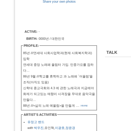
Share your own photos
ACTIVE:
-
BIRTH:
0000년 / 대한민국
PROFILE:
TALK
85년 ///연세대 사회사업학과(현재 사회복지학과)
입학
연세대 중앙 노래패 울림터 가입. 민중가요를 접하
다…
86년 9월 ///학교를 휴학하고 과 노래패 `어울림'을
조직(아직도 있음)
신학대 종교극회와 4.3 에 관한 노래극과 지금에야
화제가 되고있는 매향리 사격장을 무대로 음악극을
만들다…
88년 ///<삶의 노래 예울림>을 만들게
....
ARTIST'S ACTIVITIES
유정고 밴드
with
박우진
,유인혁,
이광호
,
정윤경