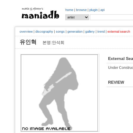
home
|
browse
|
plugin
|
api
overview
|
discography
|
songs
|
generation
|
gallery
|
trend
|
external search
유인혁
본명:안석희
External Se
Under Construc
REVIEW