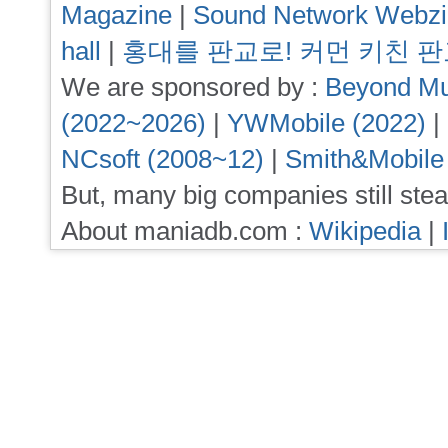
Magazine
|
Sound Network Webz
hall
|
홍대를 판교로! 커먼 키친 
We are sponsored by :
Beyond Mu
(2022~2026)
|
YWMobile (2022)
|
NCsoft (2008~12)
|
Smith&Mobile
But, many big companies still stea
About maniadb.com :
Wikipedia
|