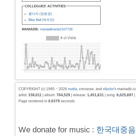
COLLEGUES' ACTIVITIES
꽃다지
(
정윤경
)
Blue Ball
(
박우진
)
MANIADB:
maniadb/artist/107728
COPYRIGHT (c) 1995 ~ 2026
matia
, crevasse, and
xfactor
's maniadb.co
artist:
338,011
| album:
704,529
| release:
1,451,631
| song:
6,025,697
|
Page rendered in
0.0379
seconds
We donate for music :
한국대중음