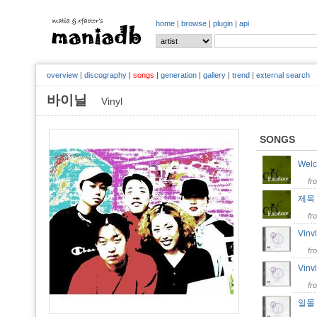
home
|
browse
|
plugin
|
api
overview
|
discography
|
songs
|
generation
|
gallery
|
trend
|
external search
바이닐
Vinyl
SONGS
Welc
fr
제목
fr
Vinv
fr
Vin
fr
일