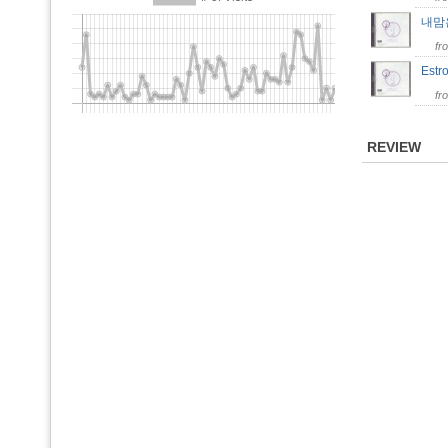
내
fr
Estr
fr
REVIEW