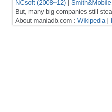
NCsoft (2008~12)
|
Smith&Mobile
But, many big companies still stea
About maniadb.com :
Wikipedia
|