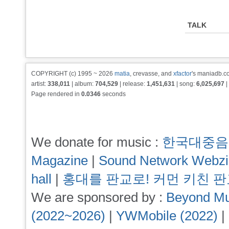
TALK
COPYRIGHT (c) 1995 ~ 2026
matia
, crevasse, and
xfactor
's maniadb.co
artist:
338,011
| album:
704,529
| release:
1,451,631
| song:
6,025,697
|
Page rendered in
0.0346
seconds
We donate for music :
한국대중음
Magazine
|
Sound Network Webz
hall
|
홍대를 판교로! 커먼 키친 
We are sponsored by :
Beyond Mu
(2022~2026)
|
YWMobile (2022)
|