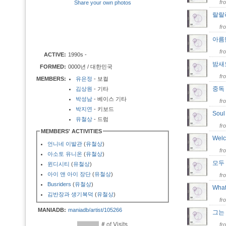
fr
Share your own photos
랄
fr
아름
fr
ACTIVE:
1990s -
밤
FORMED:
0000년 / 대한민국
fr
MEMBERS:
유은정
- 보컬
중
김상원
- 기타
박성남
- 베이스 기타
fr
박지연
- 키보드
Soul
유철상
- 드럼
fr
MEMBERS' ACTIVITIES
Welc
언니네 이발관
(
유철상
)
fr
아소토 유니온
(
유철상
)
모
윈디시티
(
유철상
)
아이 앤 아이 장단
(
유철상
)
fr
Busriders
(
유철상
)
Wha
김반장과 생기복덕
(
유철상
)
fr
MANIADB:
maniadb/artist/105266
그는
fr