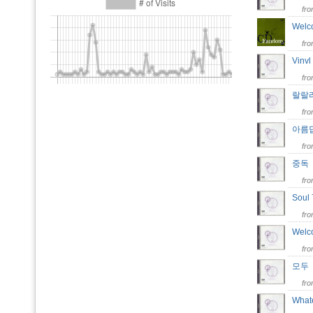
fr
Welc
fr
Vinv
fr
랄랄
fr
아름
fr
중
fr
Soul
fr
Welc
fr
모
fr
What