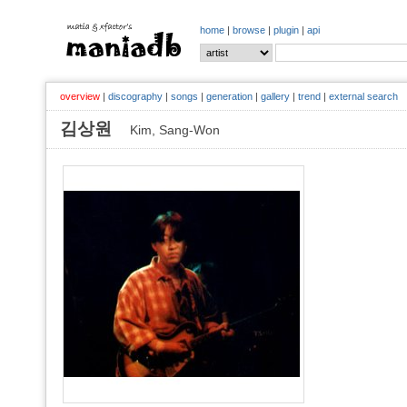
home
|
browse
|
plugin
|
api
overview
|
discography
|
songs
|
generation
|
gallery
|
trend
|
external search
김상원
Kim, Sang-Won