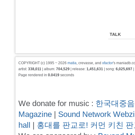
TALK
COPYRIGHT (c) 1995 ~ 2026
matia
, crevasse, and
xfactor
's maniadb.co
artist:
338,011
| album:
704,529
| release:
1,451,631
| song:
6,025,697
|
Page rendered in
0.0419
seconds
We donate for music :
한국대중음
Magazine
|
Sound Network Webz
hall
|
홍대를 판교로! 커먼 키친 