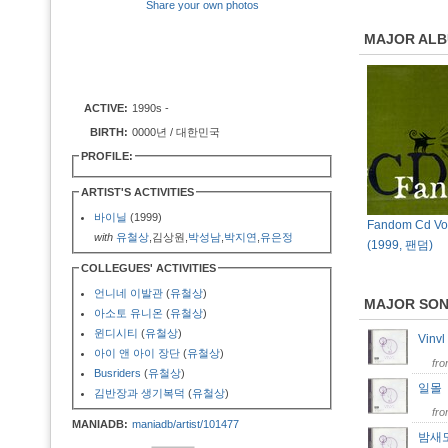
Share your own photos
MAJOR AL
ACTIVE:
1990s -
BIRTH:
0000년 / 대한민국
PROFILE:
ARTIST'S ACTIVITIES
바이닐
(1999)
Fandom Cd Vol
with
유철상
,김상원,
박성남
,
박지연
,
유은정
(1999, 팬덤)
COLLEGUES' ACTIVITIES
언니네 이발관
(
유철상
)
MAJOR SO
아소토 유니온
(
유철상
)
윈디시티
(
유철상
)
Vinv
아이 앤 아이 장단
(
유철상
)
fr
Busriders
(
유철상
)
일
김반장과 생기복덕
(
유철상
)
fr
MANIADB:
maniadb/artist/101477
밤새