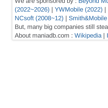
We are sponsored by :
Beyond Mu
(2022~2026)
|
YWMobile (2022)
|
NCsoft (2008~12)
|
Smith&Mobile
But, many big companies still stea
About maniadb.com :
Wikipedia
|