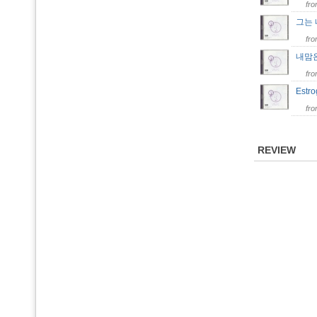
fr
그는
fr
내맘
fr
Estr
fr
REVIEW