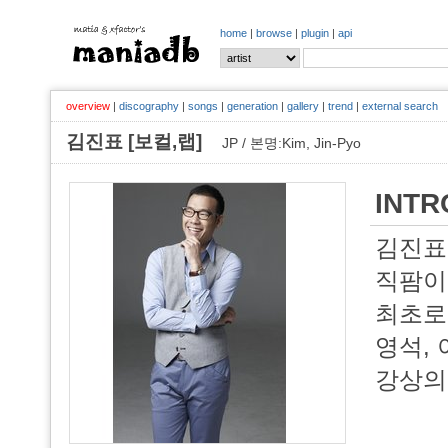
home
|
browse
|
plugin
|
api
overview
|
discography
|
songs
|
generation
|
gallery
|
trend
|
external search
김진표 [보컬,랩]
JP / 본명:Kim, Jin-Pyo
INTR
김진표(
직팜이
최초로
영석,
강상의