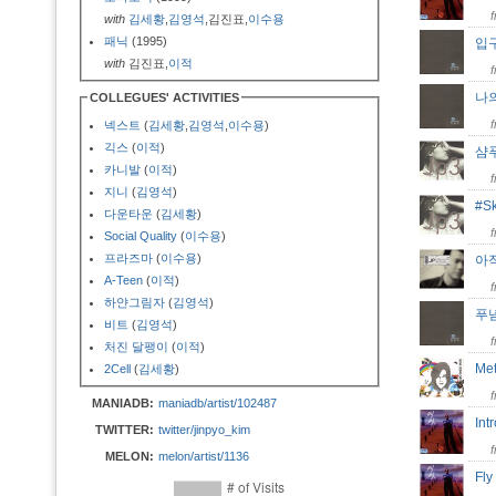
with
김세황
,
김영석
,김진표,
이수용
패닉
(1995)
입
with
김진표,
이적
나의
COLLEGUES' ACTIVITIES
넥스트
(
김세황
,
김영석
,
이수용
)
긱스
(
이적
)
샴
카니발
(
이적
)
지니
(
김영석
)
#S
다운타운
(
김세황
)
Social Quality
(
이수용
)
프라즈마
(
이수용
)
아
A-Teen
(
이적
)
하얀그림자
(
김영석
)
푸
비트
(
김영석
)
처진 달팽이
(
이적
)
Me
2Cell
(
김세황
)
MANIADB:
maniadb/artist/102487
In
TWITTER:
twitter/jinpyo_kim
MELON:
melon/artist/1136
Fl