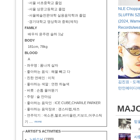
-서울 서초중학교 졸업
NLE Choppa
-서울 상문고등학교 졸업
SLUFFIN SZ
-서울예술전문대학 실용음악학과 졸업
(2024, Warn
-경기대학교 영상학과 중퇴(제적)
Records/wea
FAMILY
배우자 윤주련 슬하 1남
BODY
181cm, 78kg
BLOOD
A
- 좌우명 : 폼나게 살자
- 좋아하는 음식 : 해물 빼고 다
- 친한 연예인 : 이적
김진표 - 도깨비
- 좋아하는 색깔 : 연한 하늘색
만인에미디어
- 버릇 : 손톱 물어뜯기
- 주량 : 술 안마심
- 좋아하는 음악인 : ICE CUBE,CHARILE PARKER
MAJ
- 좋아하는 음악장르 : 갱스터랩,재즈
- 연주악기 : 색소폰,첼로,바이올린,키보드,어쿠스틱
믿
기
....
ARTIST'S ACTIVITIES
사
노바소닉
(1999)