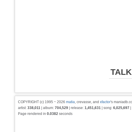
TALK
COPYRIGHT (c) 1995 ~ 2026
matia
, crevasse, and
xfactor
's maniadb.co
artist:
338,011
| album:
704,529
| release:
1,451,631
| song:
6,025,697
|
Page rendered in
0.0382
seconds