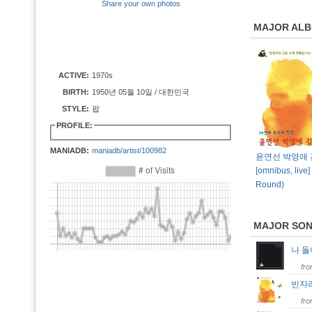
Share your own photos
MAJOR AL
ACTIVE:
1970s
BIRTH:
1950년 05월 10일 / 대한민국
STYLE:
팝
PROFILE:
MANIADB:
maniadb/artist/100982
윤연선 박영애
[omnibus, live]
Round)
MAJOR SO
나 돌
fr
빈자
fr