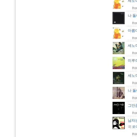
세노
fr
나 
fr
아름
fr
세노
fr
이루
fr
세노
fr
나 
fr
그만
fr
남자
곡:
로
fr