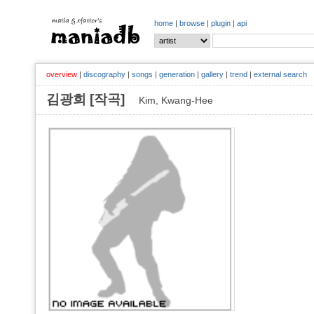
home
|
browse
|
plugin
|
api
overview
|
discography
|
songs
|
generation
|
gallery
|
trend
|
external search
김광희 [작곡]
Kim, Kwang-Hee