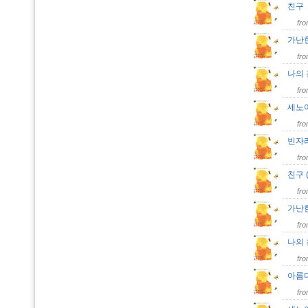
친
fr
가난
fr
나의
fr
세노
fr
빈자
fr
친구 
fr
가난한
fr
나의 
fr
아름다
fr