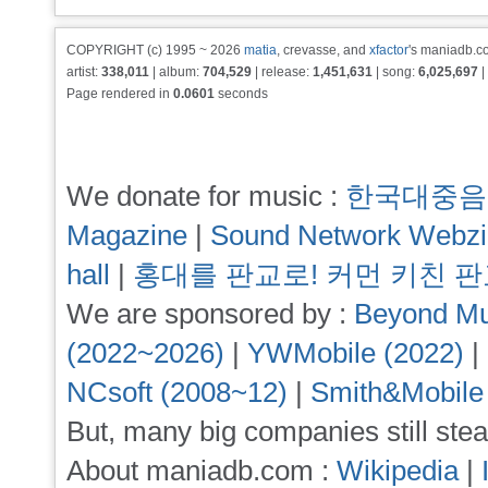
COPYRIGHT (c) 1995 ~ 2026
matia
, crevasse, and
xfactor
's maniadb.co
artist:
338,011
| album:
704,529
| release:
1,451,631
| song:
6,025,697
|
Page rendered in
0.0601
seconds
We donate for music :
한국대중음
Magazine
|
Sound Network Webz
hall
|
홍대를 판교로! 커먼 키친 
We are sponsored by :
Beyond Mu
(2022~2026)
|
YWMobile (2022)
|
NCsoft (2008~12)
|
Smith&Mobile
But, many big companies still stea
About maniadb.com :
Wikipedia
|