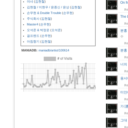
야샤
(
김현철
)
On 
김현철 / 이현우 / 윤종신 / 윤상
(
김현철
)
fr
손무현 & Double Trouble
(
손무현
)
The 
주식회사
(
김현철
)
fr
Master4
(
손무현
)
오석준 & 박정운
(
오석준
)
분홍
걸프렌드
(
손무현
)
수
아침향기
(
김현철
)
fr
분홍
MANIADB:
maniadb/artist/100614
fr
너의
fr
용서
fr
미안
fr
가 
fr
그대
fr