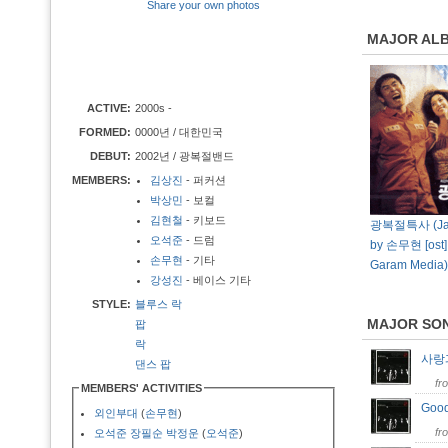
Share your own photos
MAJOR AL
ACTIVE:
2000s -
FORMED:
0000년 / 대한민국
DEBUT:
2002년 / 광복절밴드
MEMBERS:
김상진
- 퍼커션
박상민
- 보컬
김현철
- 키보드
광복절특사 (Jail
오석준
- 드럼
by 손무현 [ost]
손무현
- 기타
Garam Media)
강성진
- 베이스 기타
STYLE:
블루스 락
MAJOR SO
팝
락
사랑
댄스 팝
fr
MEMBERS' ACTIVITIES
Goo
외인부대
(
손무현
)
fr
오석준 장필순 박정운
(
오석준
)