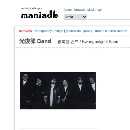
home
|
browse
|
plugin
|
api
overview
|
discography
|
songs
|
generation
|
gallery
|
trend
|
external search
光復節 Band
광복절 밴드 / Kwangbokjeol Band