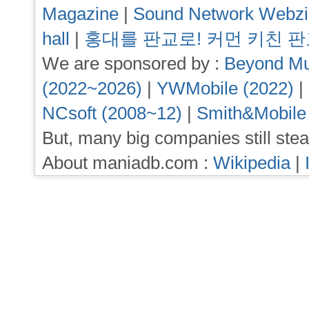
Magazine
|
Sound Network Webz
hall
|
홍대를 판교로! 커먼 키친 
We are sponsored by :
Beyond Mu
(2022~2026)
|
YWMobile (2022)
|
NCsoft (2008~12)
|
Smith&Mobile
But, many big companies still stea
About maniadb.com :
Wikipedia
|