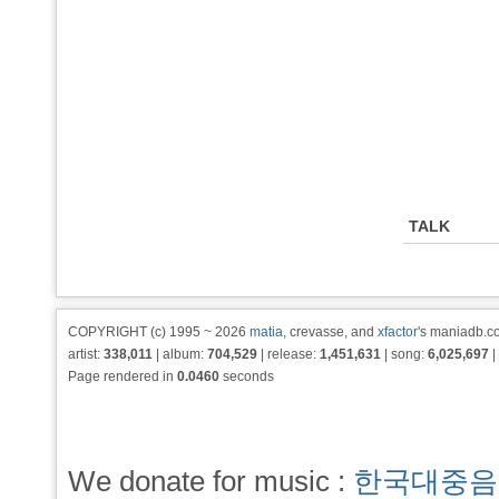
TALK
COPYRIGHT (c) 1995 ~ 2026
matia
, crevasse, and
xfactor
's maniadb.co
artist:
338,011
| album:
704,529
| release:
1,451,631
| song:
6,025,697
|
Page rendered in
0.0460
seconds
We donate for music :
한국대중음