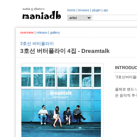
home
|
browse
|
plugin
|
api
overview
|
release
|
gallery
3호선 버터플라이
3호선 버터플라이 4집 - Dreamtalk
INTRODUC
‘3호선버터플
올해로 밴드 나
은 음악적 추