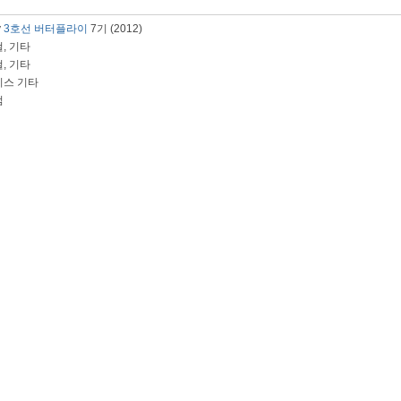
y
3호선 버터플라이
7기 (2012)
컬, 기타
컬, 기타
이스 기타
럼