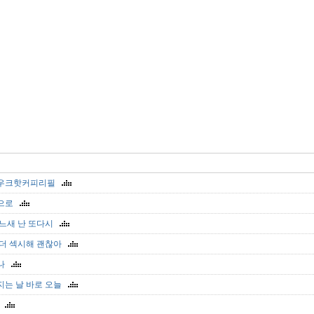
우크핫커피리필
으로
어느새 난 또다시
 더 섹시해 괜찮아
와나
지는 날 바로 오늘
o