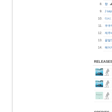
8.
향
9.
J sa
10.
다시
11.
쿠쿠
12.
제주
13.
끝말
14.
헤어지
RELEASE