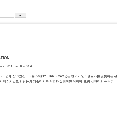
TION
라이, 8년만의 정규 앨범’
이 열세 살. 3호선버터플라이(3rd Line Butterfly)는 한국의 인디밴드사를 관통
구, 베이시스트 김남윤의 기술적인 탄탄함과 실험적인 이펙팅, 드럼 서현정의 순수한 