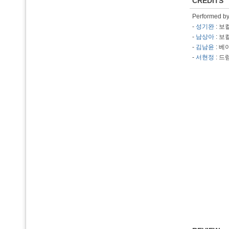
CREDITS
Performed b
-
성기완
: 보
-
남상아
: 보
-
김남윤
: 베
-
서현정
: 드