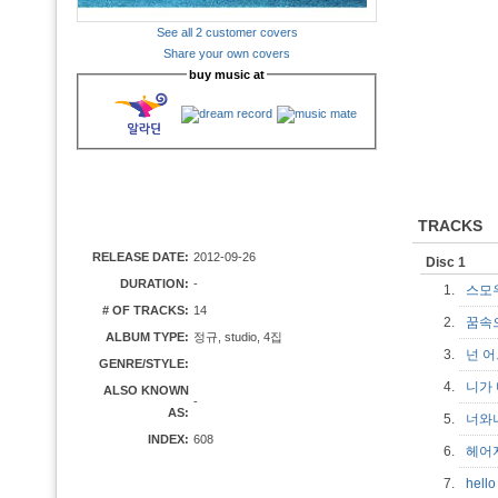
See all 2 customer covers
Share your own covers
buy music at
TRACKS
RELEASE DATE:
2012-09-26
Disc 1
DURATION:
-
1.
스모
# OF TRACKS:
14
2.
꿈속
ALBUM TYPE:
정규, studio, 4집
3.
넌 
GENRE/STYLE:
4.
니가
ALSO KNOWN
-
AS:
5.
너
INDEX:
608
6.
헤어
7.
hell