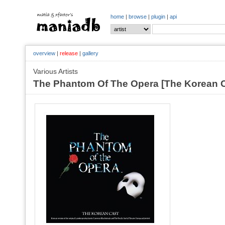
home
|
browse
|
plugin
|
api
overview
|
release
|
gallery
Various Artists
The Phantom Of The Opera [The Korean