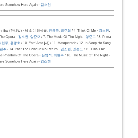
ere Somehow Here Again -
김소현
Hannibal (한니발) - 남 & 여 앙상블,
진용국
,
최주희
/ 4.
Think Of Me -
김소현
,
The Opera -
김소현
,
양준모
/ 7.
The Music Of The Night -
양준모
/ 8.
Prima
최현주
,
홍광호
/ 10.
Entr' Acte [서] / 11.
Masquerade / 12.
In Sleep He Sang
현주
/ 14.
Past The Point Of No Return -
김소현
,
양준모
/ 15.
Final Lair -
he Phantom Of The Opera -
윤영석
,
최현주
/ 18.
The Music Of The Night -
ere Somehow Here Again -
김소현