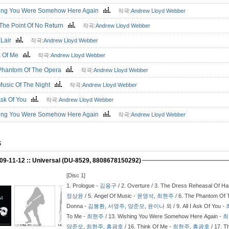
ing You Were Somehow Here Again
작곡:
Andrew Lloyd Webber
 The Point Of No Return
작곡:
Andrew Lloyd Webber
l Lair
작곡:
Andrew Lloyd Webber
k Of Me
작곡:
Andrew Lloyd Webber
Phantom Of The Opera
작곡:
Andrew Lloyd Webber
Music Of The Night
작곡:
Andrew Lloyd Webber
 Ask Of You
작곡:
Andrew Lloyd Webber
ing You Were Somehow Here Again
작곡:
Andrew Lloyd Webber
S
009-11-12 :: Universal (DU-8529, 8808678150292)
[Disc 1]
1.
Prologue -
김용구
/ 2.
Overture / 3.
The Dress Reheasal Of 
정상윤
/ 5.
Angel Of Music -
윤영석
,
최현주
/ 6.
The Phantom Of 
Donna -
김봉환
,
서영주
,
양준모
,
윤이나
외 / 9.
All I Ask Of You -
To Me -
최현주
/ 13.
Wishing You Were Somehow Here Again -
최
양준모
,
최현주
,
홍광호
/ 16.
Think Of Me -
최현주
,
홍광호
/ 17.
T