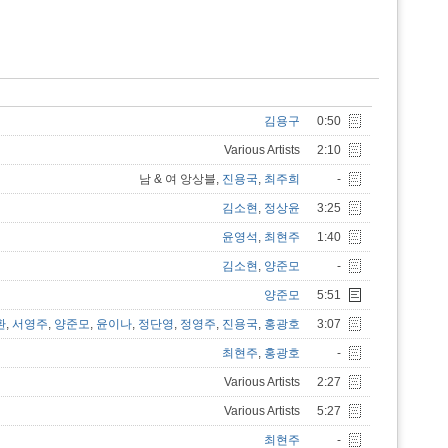
김용구
0:50
Various Artists
2:10
남 & 여 앙상블,
진용국
,
최주희
-
김소현
,
정상윤
3:25
윤영석
,
최현주
1:40
김소현
,
양준모
-
양준모
5:51
환
,
서영주
,
양준모
,
윤이나
,
정단영
,
정영주
,
진용국
,
홍광호
3:07
최현주
,
홍광호
-
Various Artists
2:27
Various Artists
5:27
최현주
-