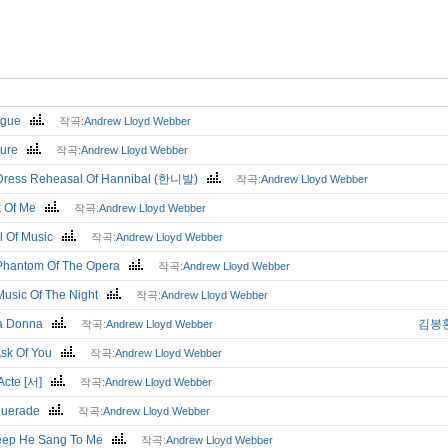
logue
작곡:
Andrew Lloyd Webber
ture
작곡:
Andrew Lloyd Webber
Dress Reheasal Of Hannibal (한니발)
작곡:
Andrew Lloyd Webber
k Of Me
작곡:
Andrew Lloyd Webber
l Of Music
작곡:
Andrew Lloyd Webber
Phantom Of The Opera
작곡:
Andrew Lloyd Webber
Music Of The Night
작곡:
Andrew Lloyd Webber
ma Donna
김봉
작곡:
Andrew Lloyd Webber
 Ask Of You
작곡:
Andrew Lloyd Webber
 Acte [서]
작곡:
Andrew Lloyd Webber
querade
작곡:
Andrew Lloyd Webber
leep He Sang To Me
작곡:
Andrew Lloyd Webber