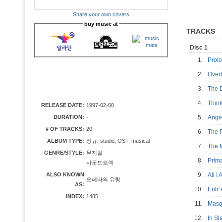
Share your own covers
buy music at
TRACKS
Disc 1
1.
Pro
2.
Over
3.
The 
4.
Thin
RELEASE DATE:
1997-02-00
DURATION:
-
5.
Ange
# OF TRACKS:
20
6.
The 
ALBUM TYPE:
정규, studio, OST, musical
7.
The 
GENRE/STYLE:
뮤지컬
8.
Pri
사운드트랙
ALSO KNOWN
9.
All I
오페라의 유령
AS:
10.
Entr'
INDEX:
1485
11.
Mas
12.
In S