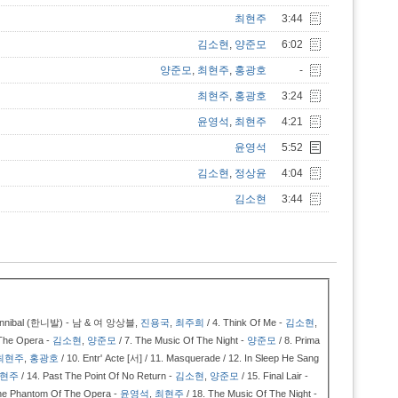
최현주
3:44
김소현
,
양준모
6:02
양준모
,
최현주
,
홍광호
-
최현주
,
홍광호
3:24
윤영석
,
최현주
4:21
윤영석
5:52
김소현
,
정상윤
4:04
김소현
3:44
Hannibal (한니발) - 남 & 여 앙상블,
진용국
,
최주희
/ 4.
Think Of Me -
김소현
,
The Opera -
김소현
,
양준모
/ 7.
The Music Of The Night -
양준모
/ 8.
Prima
최현주
,
홍광호
/ 10.
Entr' Acte [서] / 11.
Masquerade / 12.
In Sleep He Sang
현주
/ 14.
Past The Point Of No Return -
김소현
,
양준모
/ 15.
Final Lair -
he Phantom Of The Opera -
윤영석
,
최현주
/ 18.
The Music Of The Night -