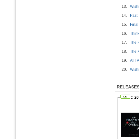
13.
Wish
14.
Past
15.
Fina
16.
Thin
17.
The 
18.
The 
19.
All I
20.
Wish
RELEASE
:: 2