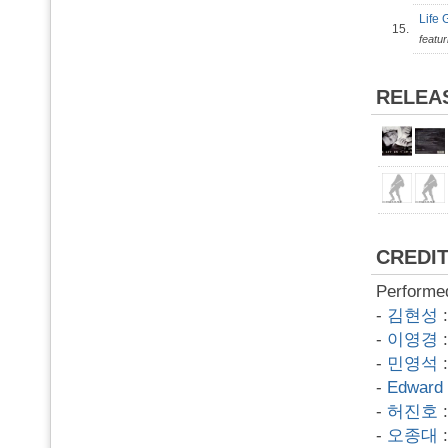
Life
15.
featu
RELEA
CREDI
Performe
-
김현성
-
이영경
-
민영석
-
Edward 
-
허진호
:
-
오종대