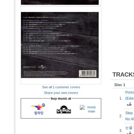
TRACK
Disc 1
See all 1 customer covers
Prolo
Share your own covers
1.
(Edwa
buy music at
Step
2.
No.
눈물 속
3.