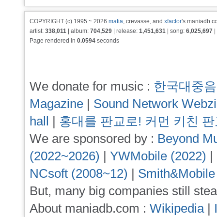
COPYRIGHT (c) 1995 ~ 2026
matia
, crevasse, and
xfactor
's maniadb.co
artist:
338,011
| album:
704,529
| release:
1,451,631
| song:
6,025,697
|
Page rendered in
0.0594
seconds
We donate for music :
한국대중음
Magazine
|
Sound Network Webz
hall
|
홍대를 판교로! 커먼 키친 
We are sponsored by :
Beyond Mu
(2022~2026)
|
YWMobile (2022)
|
NCsoft (2008~12)
|
Smith&Mobile
But, many big companies still stea
About maniadb.com :
Wikipedia
|