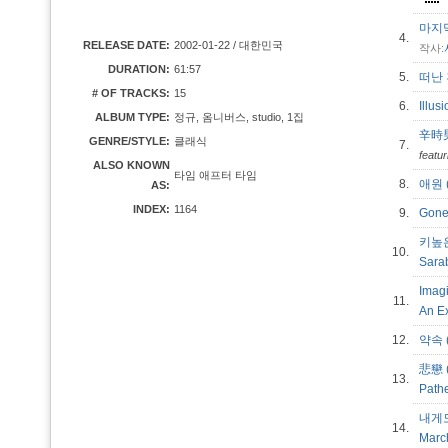
마지막 
4.
RELEASE DATE:
2002-01-22 / 대한민국
작사:
DURATION:
61:57
5.
떠난 후
# OF TRACKS:
15
6.
Illus
ALBUM TYPE:
정규, 옴니버스, studio, 1집
辛時男兒
GENRE/STYLE:
클래식
7.
featu
ALSO KNOWN
타임 애프터 타임
8.
애원 (
AS:
INDEX:
1164
9.
Gone
키높은
10.
Sar
Imagi
11.
An E
12.
약속 (
悲戀 (
13.
Path
내게도 
14.
Mar