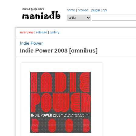
home
|
browse
|
plugin
|
api
overview
|
release
|
gallery
Indie Power
Indie Power 2003 [omnibus]