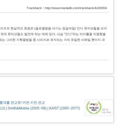
Trackback :: http://www.maniadb.com/trackback/A109304
리즈의 현실적인 효용은 (솔로앨범을 사기는 망설여질) 인디 뮤지션들을 모아
외의 뮤지션들도 발견케 하는 데에 있다. 사실 "인디"라는 타이틀을 이용했을
워는 그러한 기획앨범들 중 시리즈로 유지되는 거의 유일한 사례일 뿐이지 과
인디" 개념에 주목하는 것은 과한 것이고 -인디밴드들의 자발적 참여로 인디레
홍대를 판교로! 커먼 키친 판교
12)
|
Smith&Mobile (2005~08)
|
KAIST (1995~20??)