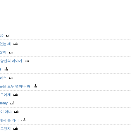
 Up
없는 새
손잡이
 당신의 이야기
rs
보버스
들은 모두 변하나 봐
친구에게
denly
남이 아냐
에서 본 거리
 그랬지