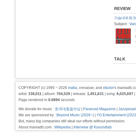
REVIEW
가슴네트워크 R
Subject :
Var
TALK
COPYRIGHT (c) 1995 ~ 2026
matia
, crevasse, and
xfactor
's maniadb.co
artist:
338,011
| album:
704,529
| release:
1,451,631
| song:
6,025,697
|
Page rendered in
0.0894
seconds
We donate for music :
한국대중음악상
|
Paranoid Magazine
|
Jazzpeopl
We are sponsored by :
Beyond Music (2026~)
|
YG Entertainment (202
But, many big companies still steal our efforts without permission.
About maniadb.com :
Wikipedia
|
Interview @ Ksoundlab