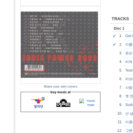
TRACKS
Disc 1
1.
Get
2.
이름
3.
왼
4.
비와
5.
Tea
6.
바
Share your own covers
7.
사람
buy music at
8.
옛 
9.
Sud
10.
넌 
11.
이층
12.
그땐