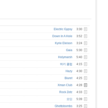
Electric Gypsy
3:30
Down In A Hole
3:52
Kyrie Eleison
3:24
Gaia
5:30
Holymarsh
5:40
허키 클럽
4:15
Hazy
4:30
Biuret
4:25
Xman Club
4:28
Rock Zetz
4:33
오딘
5:39
Ghettobombs
3:25