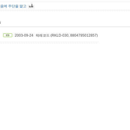
마음에 주단을 깔고
S
2003-09-24
락레코드 (RKLD-030, 8804795012857)