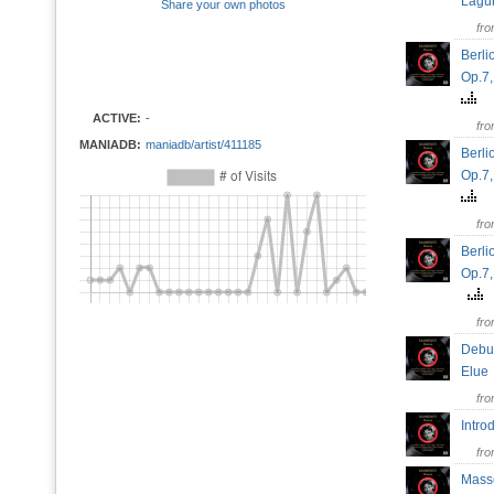
Lag
Share your own photos
fr
Berli
Op.7
ACTIVE:
-
fr
MANIADB:
maniadb/artist/411185
Berli
Op.7,
fr
Berli
Op.7,
fr
Debu
Elu
fr
Intro
fr
Masse