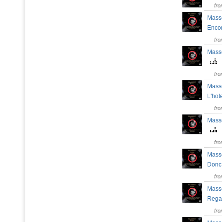
fr
Masse
Enco
fr
Masse
fr
Masse
L'hot
fr
Masse
fr
Masse
Donc
fr
Masse
Rega
fr