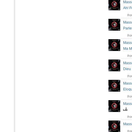
Masse
Ah! 
fr
Masse
Parl
fr
Masse
Ma 
fr
Masse
Dieu
fr
Masse
Eloq
fr
Masse
fr
Masse
fr