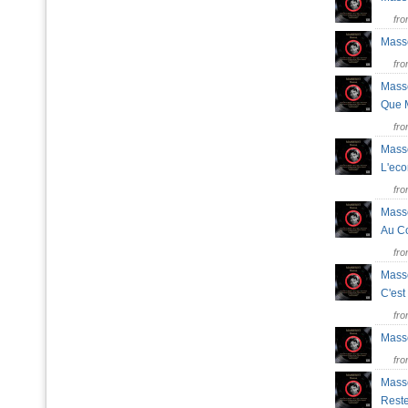
fr
Masse
fr
Masse
Que 
fr
Masse
L'ec
fr
Masse
Au C
fr
Masse
C'es
fr
Masse
fr
Masse
Rest