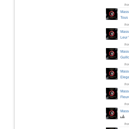
fr
Masse
Tous
fr
Masse
Leur
fr
Masse
Guill
fr
Masse
Eleg
fr
Masse
Fleu
fr
Masse
fr