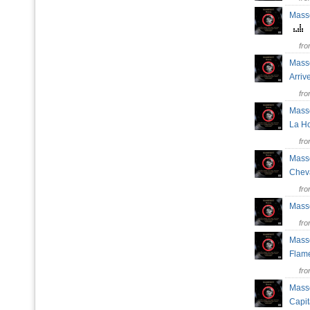
Masse
fr
Masse
Arri
fr
Masse
La H
fr
Masse
Chev
fr
Masse
fr
Masse
Fla
fr
Mass
Capi