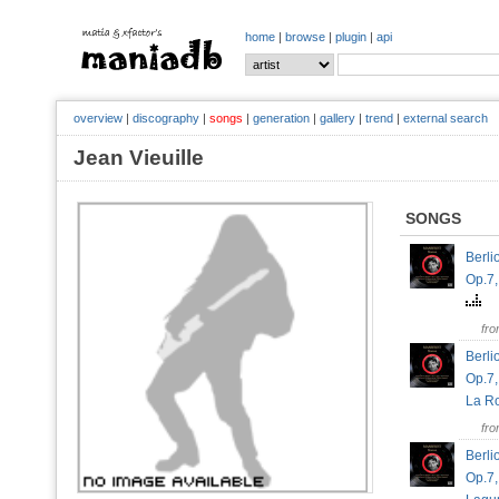
home
|
browse
|
plugin
|
api
overview
|
discography
|
songs
|
generation
|
gallery
|
trend
|
external search
Jean Vieuille
SONGS
Berli
Op.7,
fr
Berli
Op.7,
La 
fr
Berli
Op.7,