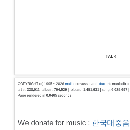
TALK
COPYRIGHT (c) 1995 ~ 2026
matia
, crevasse, and
xfactor
's maniadb.co
artist:
338,011
| album:
704,529
| release:
1,451,631
| song:
6,025,697
|
Page rendered in
0.0465
seconds
We donate for music :
한국대중음