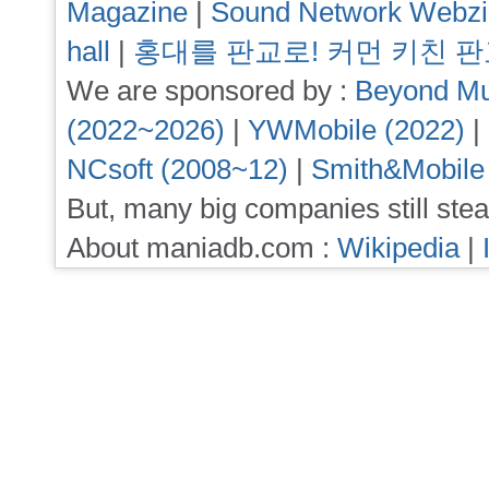
Magazine
|
Sound Network Webz
hall
|
홍대를 판교로! 커먼 키친 
We are sponsored by :
Beyond Mu
(2022~2026)
|
YWMobile (2022)
|
NCsoft (2008~12)
|
Smith&Mobile
But, many big companies still stea
About maniadb.com :
Wikipedia
|