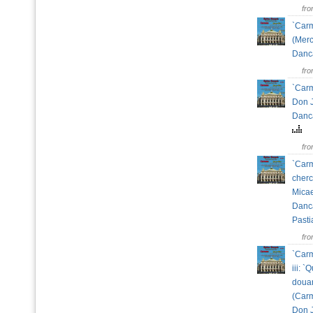
fr
`Carm
(Merc
Danc
fr
`Carm
Don J
Danc
fr
`Carme
cherc
Micae
Danca
Past
fr
`Carm
iii: `
douan
(Car
Don 