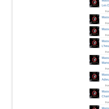
Masse
Les
fr
Masse
fr
Masse
fr
Masse
L'he
fr
Masse
Mano
fr
Masse
Adieu
fr
Masse
Char
fr
Masse