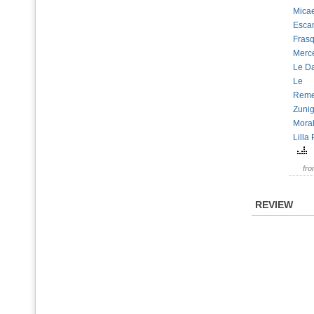
Micae
Escam
Frasq
Merc
Le Da
Le
Reme
Zunig
Moral
Lilla 
fr
REVIEW