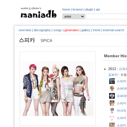
home
|
browse
|
plugin
|
api
overview
|
discography
|
songs
|
generation
|
gallery
|
trend
|
external search
스피카
SPICA
Member His
2012 :
스피
김보아
- 보컬
스피카 - S
슈퍼대디열
슈퍼대디열 
스피카 - 
마녀의 연
스피카 - 
스피카 - Y