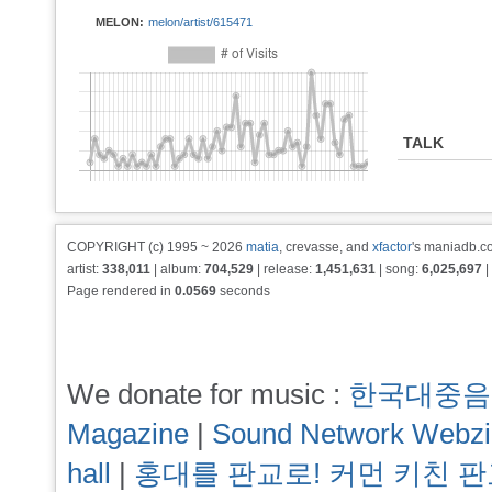
MELON:
melon/artist/615471
TALK
COPYRIGHT (c) 1995 ~ 2026
matia
, crevasse, and
xfactor
's maniadb.co
artist:
338,011
| album:
704,529
| release:
1,451,631
| song:
6,025,697
|
Page rendered in
0.0569
seconds
We donate for music :
한국대중음
Magazine
|
Sound Network Webz
hall
|
홍대를 판교로! 커먼 키친 