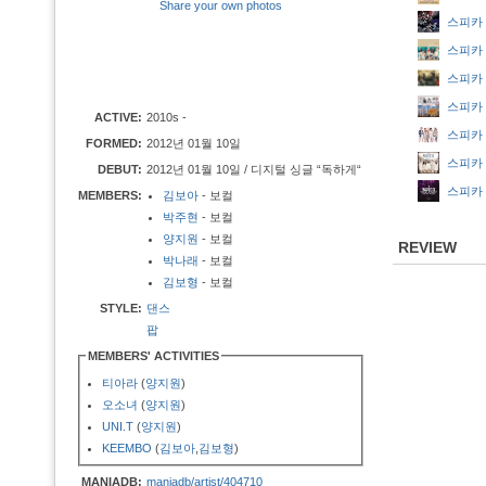
Share your own photos
스피카 - 
스피카 - T
스피카 - 
스피카 - I
ACTIVE:
2010s -
스피카 - P
FORMED:
2012년 01월 10일
스피카 - 
DEBUT:
2012년 01월 10일 / 디지털 싱글 “독하게“
스피카 - 
MEMBERS:
김보아
- 보컬
박주현
- 보컬
양지원
- 보컬
REVIEW
박나래
- 보컬
김보형
- 보컬
STYLE:
댄스
팝
MEMBERS' ACTIVITIES
티아라
(
양지원
)
오소녀
(
양지원
)
UNI.T
(
양지원
)
KEEMBO
(
김보아
,
김보형
)
MANIADB:
maniadb/artist/404710