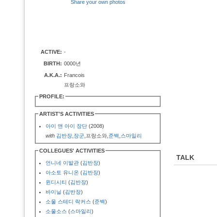
Share your own photos
ACTIVE:
-
BIRTH:
0000년
A.K.A.:
Francois
프랑소와
PROFILE:
ARTIST'S ACTIVITIES
아이 앤 아이 장단
(2008)
with
김반장
,
장군
,프랑소와,
준백
,
스마일리
COLLEGUES' ACTIVITIES
TALK
언니네 이발관
(
김반장
)
아소토 유니온
(
김반장
)
윈디시티
(
김반장
)
바이닐
(
김반장
)
소울 스테디 락커스
(
준백
)
소울소스
(
스마일리
)