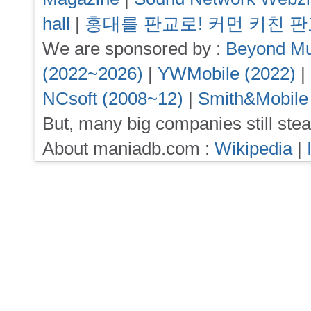
hall
|
홍대를 판교로! 커먼 키친 
We are sponsored by :
Beyond Mu
(2022~2026)
|
YWMobile (2022)
|
NCsoft (2008~12)
|
Smith&Mobile
But, many big companies still stea
About maniadb.com :
Wikipedia
|