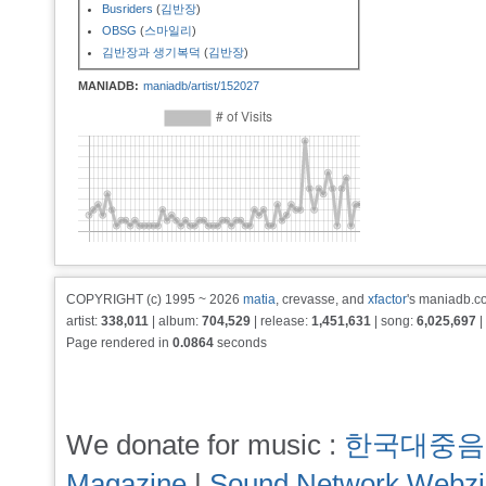
Busriders
(
김반장
)
OBSG
(
스마일리
)
김반장과 생기복덕
(
김반장
)
MANIADB:
maniadb/artist/152027
COPYRIGHT (c) 1995 ~ 2026
matia
, crevasse, and
xfactor
's maniadb.co
artist:
338,011
| album:
704,529
| release:
1,451,631
| song:
6,025,697
|
Page rendered in
0.0864
seconds
We donate for music :
한국대중음
Magazine
|
Sound Network Webz