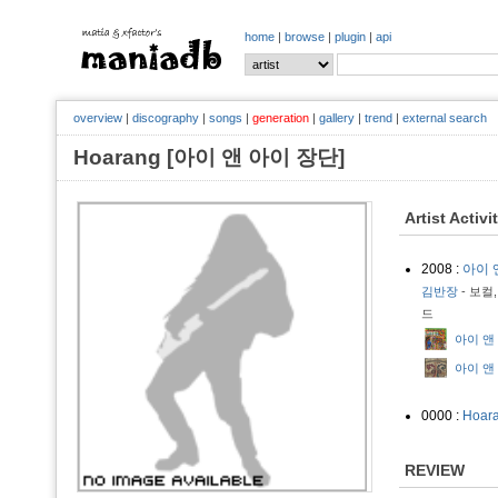
home
|
browse
|
plugin
|
api
overview
|
discography
|
songs
|
generation
|
gallery
|
trend
|
external search
Hoarang [아이 앤 아이 장단]
Artist Activi
2008 :
아이 
김반장
- 보컬,
드
아이 앤 아
아이 앤 아
0000 :
Hoar
REVIEW