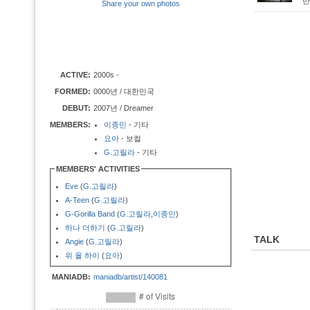
만
Share your own photos
고
ACTIVE:
2000s -
FORMED:
0000년 / 대한민국
DEBUT:
2007년 / Dreamer
MEMBERS:
이종민
- 기타
요아
- 보컬
G.고릴라
- 기타
MEMBERS' ACTIVITIES
Eve
(
G.고릴라
)
A-Teen
(
G.고릴라
)
G-Gorilla Band
(
G.고릴라
,
이종민
)
하나 더하기
(
G.고릴라
)
TALK
Angie
(
G.고릴라
)
위 올 하이
(
요아
)
MANIADB:
maniadb/artist/140081