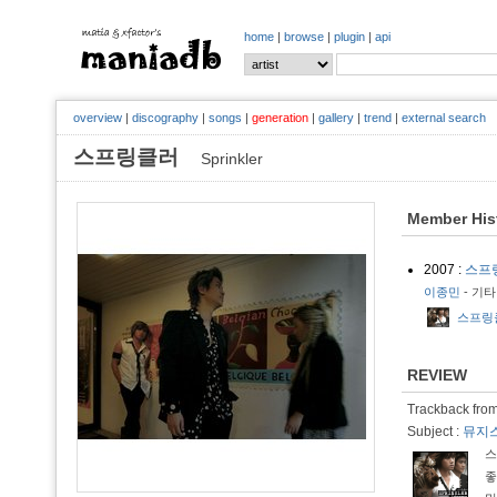
home
|
browse
|
plugin
|
api
overview
|
discography
|
songs
|
generation
|
gallery
|
trend
|
external search
스프링클러
Sprinkler
Member His
2007 :
스프
이종민
- 기타
스프링클러
REVIEW
Trackback from
Subject :
뮤지스
스
좋