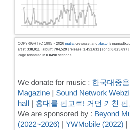
COPYRIGHT (c) 1995 ~ 2026
matia
, crevasse, and
xfactor
's maniadb.co
artist:
338,011
| album:
704,529
| release:
1,451,631
| song:
6,025,697
|
Page rendered in
0.0498
seconds
We donate for music :
한국대중음
Magazine
|
Sound Network Webz
hall
|
홍대를 판교로! 커먼 키친 
We are sponsored by :
Beyond Mu
(2022~2026)
|
YWMobile (2022)
|