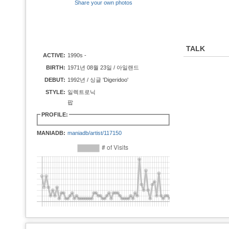
Share your own photos
TALK
ACTIVE:
1990s -
BIRTH:
1971년 08월 23일 / 아일랜드
DEBUT:
1992년 / 싱글 'Digeridoo'
STYLE:
일렉트로닉
팝
PROFILE:
MANIADB:
maniadb/artist/117150