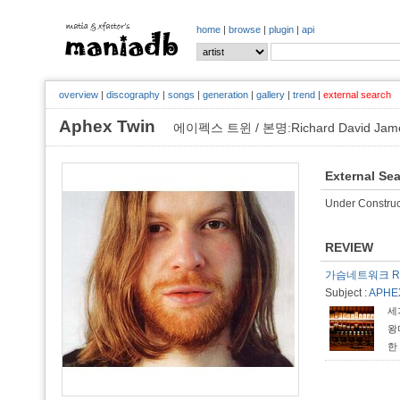
home
|
browse
|
plugin
|
api
overview
|
discography
|
songs
|
generation
|
gallery
|
trend
|
external search
Aphex Twin
에이펙스 트윈 / 본명:Richard David Jam
External Se
Under Construc
REVIEW
가슴네트워크 Re
Subject :
APHEX
세
왕
한
범