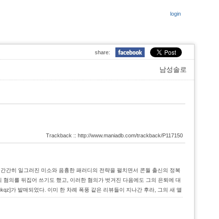
login
share:
남성솔로
Trackback :: http://www.maniadb.com/trackback/P117150
r]를 통해 간간히 일그러진 미소와 음흉한 패러디의 전략을 펼치면서 콘월 출신의 정복
의 혐의를 뒤집어 쓰기도 했고, 이러한 혐의가 벗겨진 다음에도 그의 은퇴에 대
 [Drukqz]가 발매되었다. 이미 한 차례 폭풍 같은 리뷰들이 지나간 후라, 그의 새 앨
씩 음미하며, 한담하듯 서로 이야기해보는 것이 어떠할까 한다...