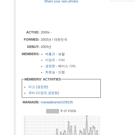
Share your own photos
ACTIVE:
2000s -
FORMED:
2003년 / 대한민국
DEBUT:
2003년
MEMBERS:
박홍규
- 보컬
이정우
- 기타
권정현
- 베이스 기타
최윤실
- 드럼
MEMBERS' ACTIVITIES
마고
(
권정현
)
쿠바
(
이정우
,
권정현
)
MANIADB:
maniadb/artist/109235