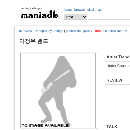
home
|
browse
|
plugin
|
api
overview
|
discography
|
songs
|
generation
|
gallery
|
trend
|
external search
이정우 밴드
Artist Trend
Under Constru
REVIEW
TALK