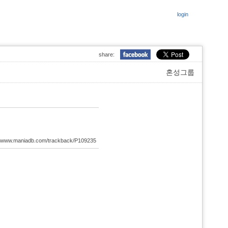
login
share:
혼성그룹
://www.maniadb.com/trackback/P109235