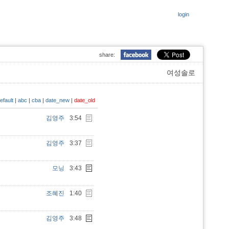
login
share:
여성솔로
efault
|
abc
|
cba
|
date_new
|
date_old
김영주
3:54
김영주
3:37
모닝
3:43
조혜진
1:40
김영주
3:48