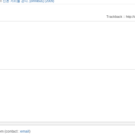
om
신촌 거리를 걷다. [omnibus] (2009)
Trackback :: http
m (contact :
email
)