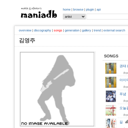
home
|
browse
|
plugin
|
api
overview
|
discography
|
songs
|
generation
|
gallery
|
trend
|
external search
김영주
SONGS
권태 
fr
아이마
fr
푸
fr
오늘
fr
길