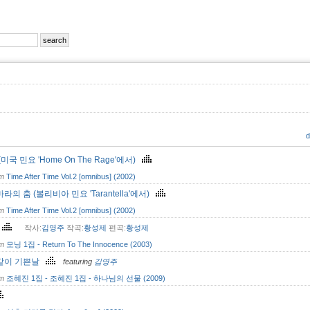
d
(미국 민요 'Home On The Rage'에서)
om
Time After Time Vol.2 [omnibus] (2002)
라의 춤 (볼리비아 민요 'Tarantella'에서)
om
Time After Time Vol.2 [omnibus] (2002)
념
작사:
김영주
작곡:
황성제
편곡:
황성제
om
모닝 1집 - Return To The Innocence (2003)
같이 기쁜날
featuring
김영주
om
조혜진 1집 - 조혜진 1집 - 하나님의 선물 (2009)