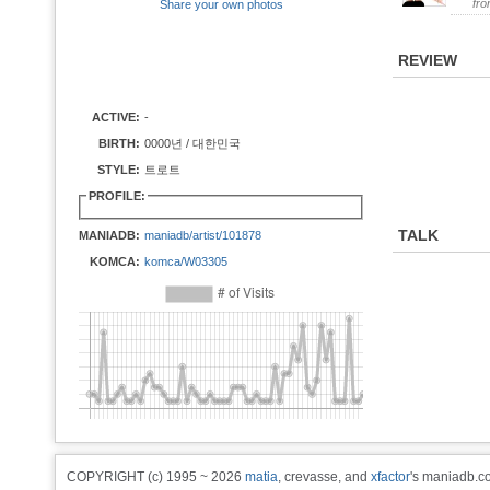
fr
Share your own photos
REVIEW
ACTIVE:
-
BIRTH:
0000년 / 대한민국
STYLE:
트로트
PROFILE:
TALK
MANIADB:
maniadb/artist/101878
KOMCA:
komca/W03305
COPYRIGHT (c) 1995 ~ 2026
matia
, crevasse, and
xfactor
's maniadb.co