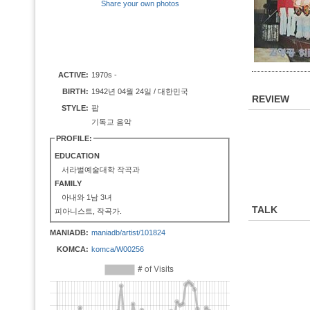
Share your own photos
ACTIVE:
1970s -
BIRTH:
1942년 04월 24일 / 대한민국
REVIEW
STYLE:
팝
기독교 음악
PROFILE:
EDUCATION
서라벌예술대학 작곡과
FAMILY
아내와 1남 3녀
TALK
피아니스트, 작곡가.
MANIADB:
maniadb/artist/101824
KOMCA:
komca/W00256