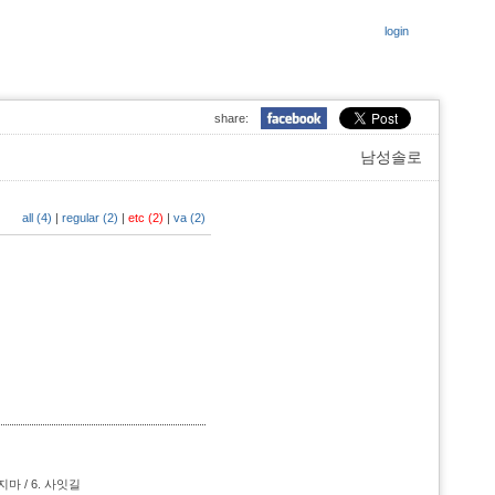
login
share:
남성솔로
all (4)
|
regular (2)
|
etc (2)
|
va (2)
마 / 6.
사잇길