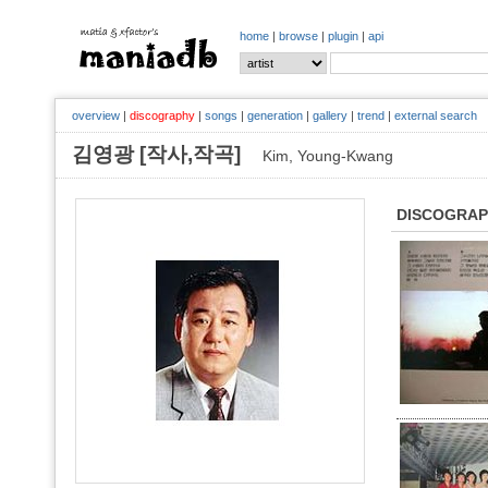
home
|
browse
|
plugin
|
api
overview
|
discography
|
songs
|
generation
|
gallery
|
trend
|
external search
김영광 [작사,작곡]
Kim, Young-Kwang
DISCOGRA