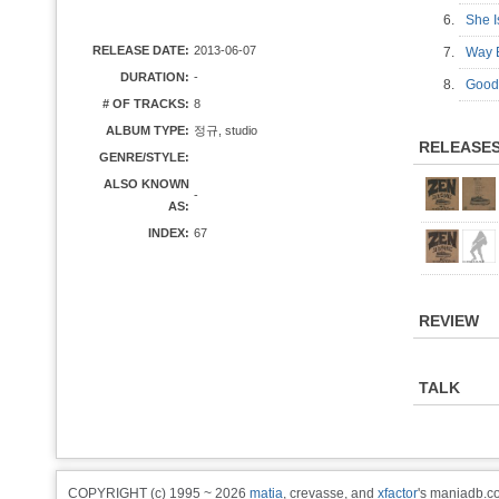
6.
She 
RELEASE DATE:
2013-06-07
7.
Way
DURATION:
-
8.
Good
# OF TRACKS:
8
ALBUM TYPE:
정규, studio
RELEASE
GENRE/STYLE:
ALSO KNOWN
-
AS:
INDEX:
67
REVIEW
TALK
COPYRIGHT (c) 1995 ~ 2026
matia
, crevasse, and
xfactor
's maniadb.co