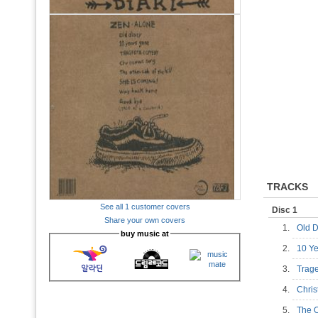
TRACKS
See all 1 customer covers
Disc 1
Share your own covers
1.
Old 
buy music at
2.
10 Y
3.
Trag
4.
Chri
5.
The O