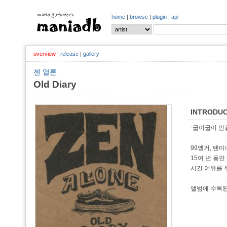
home
|
browse
|
plugin
|
api
overview
|
release
|
gallery
젠 얼론
Old Diary
INTRODUC
-굽이굽이 먼길
99앵거, 텐미
15여 년 동
시간 여유를 
앨범에 수록된 