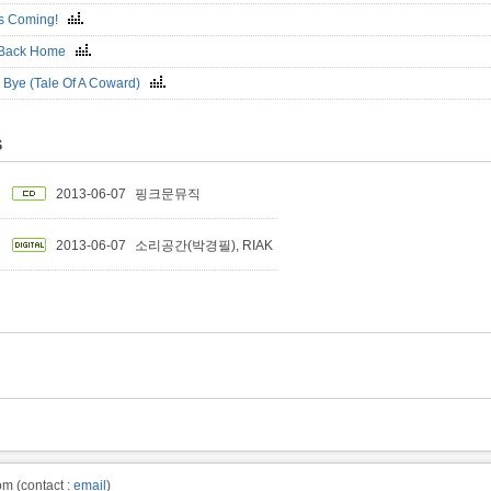
Is Coming!
 Back Home
 Bye (Tale Of A Coward)
S
2013-06-07
핑크문뮤직
2013-06-07
소리공간(박경필), RIAK
m (contact :
email
)