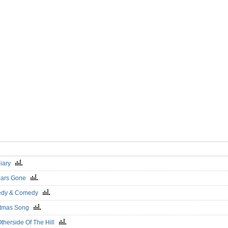
Diary
ears Gone
edy & Comedy
stmas Song
therside Of The Hill