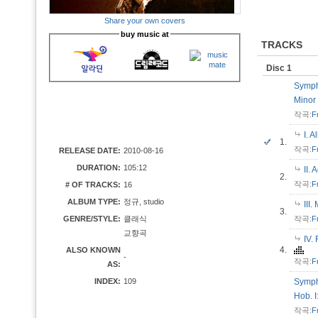
Share your own covers
buy music at
TRACKS
Disc 1
Symph
Minor
작곡:
F
I. 
1.
작곡:
F
RELEASE DATE:
2010-08-16
DURATION:
105:12
II.
2.
작곡:
F
# OF TRACKS:
16
ALBUM TYPE:
정규, studio
III
3.
GENRE/STYLE:
클래식
작곡:
F
교향곡
IV.
4.
ALSO KNOWN
-
작곡:
F
AS:
INDEX:
109
Symph
Hob. 
작곡:
F