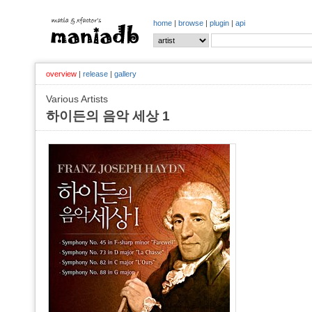
home
|
browse
|
plugin
|
api
overview
|
release
|
gallery
Various Artists
하이든의 음악 세상 1