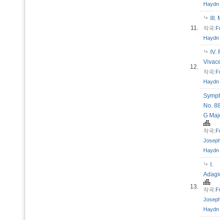
Haydn
III
11.
작곡:
F
Haydn
IV. 
Viva
12.
작곡:
F
Haydn
Symp
No. 88
G Ma
작곡:
F
Josep
Haydn
I.
Adag
13.
작곡:
F
Josep
Haydn