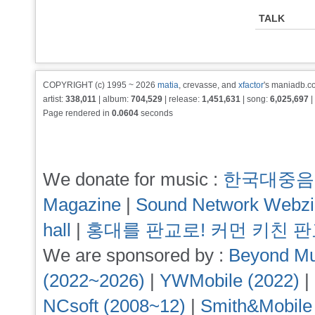
TALK
COPYRIGHT (c) 1995 ~ 2026
matia
, crevasse, and
xfactor
's maniadb.co
artist:
338,011
| album:
704,529
| release:
1,451,631
| song:
6,025,697
|
Page rendered in
0.0604
seconds
We donate for music :
한국대중음
Magazine
|
Sound Network Webz
hall
|
홍대를 판교로! 커먼 키친 
We are sponsored by :
Beyond Mu
(2022~2026)
|
YWMobile (2022)
|
NCsoft (2008~12)
|
Smith&Mobile