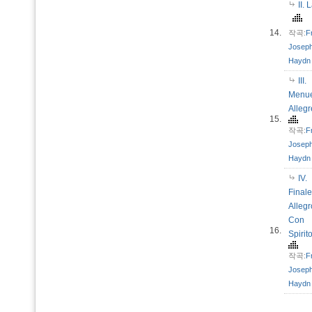
II. 
14.
작곡:
F
Josep
Haydn
III.
Menue
Alleg
15.
작곡:
F
Josep
Haydn
IV.
Finale
Allegr
Con
16.
Spiri
작곡:
F
Josep
Haydn