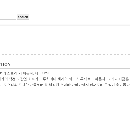
TION
/ 라 스콜라, 라이몬디, 세라!</b>
라의 백전 노장인 소프라노 루치아나 세라와 베이스 루제로 라이몬디! 그리고 지금은 정
디, 토스티의 진귀한 가곡부터 잘 알려진 오페라 아리아까지 레퍼토리 구성이 흥미롭다