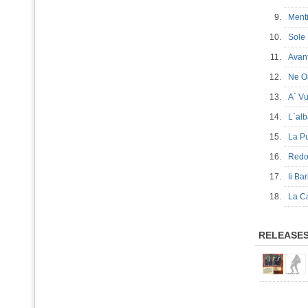
9.
Ment
10.
Sole
11.
Avan
12.
Ne O
13.
A` V
14.
L`al
15.
La P
16.
Redor
17.
Ii Ba
18.
La C
RELEASE