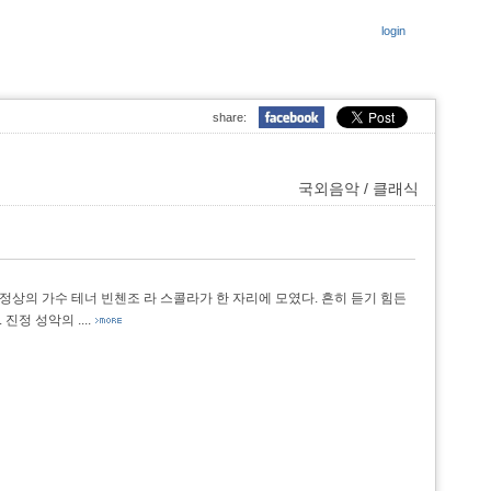
login
share:
국외음악 / 클래식
상의 가수 테너 빈첸조 라 스콜라가 한 자리에 모였다. 흔히 듣기 힘든
. 진정 성악의
....