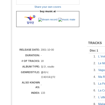
Share your own covers
buy music at
TRACKS
RELEASE DATE:
2001-10-00
Disc 1
DURATION:
-
1.
L`inv
# OF TRACKS:
18
2.
Le M
ALBUM TYPE:
정규, studio
3.
Vaga
GENRE/STYLE:
클래식
4.
Ma R
오페라&성악
ALSO KNOWN
5.
La Fi
-
AS:
6.
La C
INDEX:
133
7.
L`ul
8.
Mali