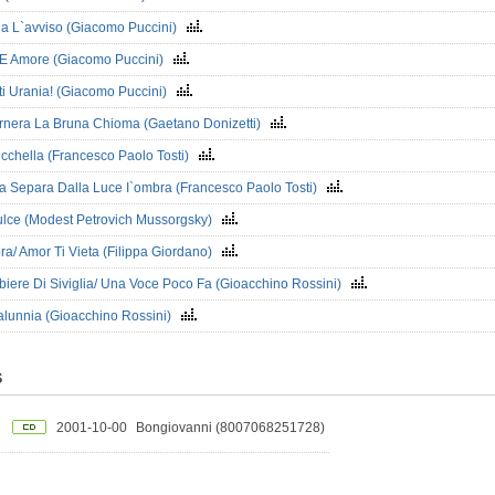
ia L`avviso (Giacomo Puccini)
 E Amore (Giacomo Puccini)
ti Urania! (Giacomo Puccini)
rnera La Bruna Chioma (Gaetano Donizetti)
ucchella (Francesco Paolo Tosti)
ba Separa Dalla Luce I`ombra (Francesco Paolo Tosti)
ulce (Modest Petrovich Mussorgsky)
a/ Amor Ti Vieta (Filippa Giordano)
rbiere Di Siviglia/ Una Voce Poco Fa (Gioacchino Rossini)
alunnia (Gioacchino Rossini)
S
2001-10-00
Bongiovanni (8007068251728)