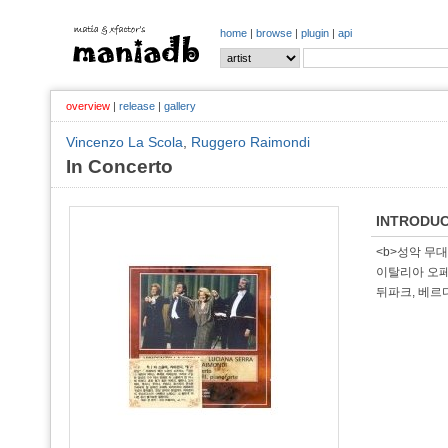
home
|
browse
|
plugin
|
api
overview
|
release
|
gallery
Vincenzo La Scola
,
Ruggero Raimondi
In Concerto
INTRODUC
<b>성악 무대!
이탈리아 오페
뒤파크, 베르