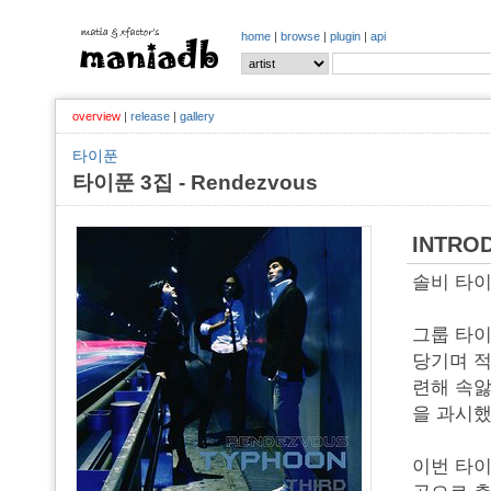
home
|
browse
|
plugin
|
api
overview
|
release
|
gallery
타이푼
타이푼 3집 - Rendezvous
INTRO
솔비 타이
그룹 타이
당기며 적
련해 속앓
을 과시했
이번 타이