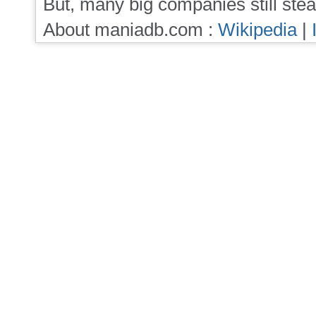
But, many big companies still stea
About maniadb.com :
Wikipedia
|