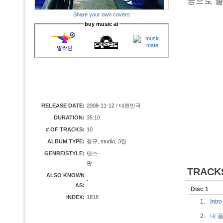
공으로 출
Share your own covers
buy music at
RELEASE DATE:
2008-11-12 / 대한민국
DURATION:
35:10
# OF TRACKS:
10
ALBUM TYPE:
정규, studio, 3집
GENRE/STYLE:
댄스
팝
TRACK
ALSO KNOWN
-
AS:
Disc 1
INDEX:
1818
1.
Int
2.
내 