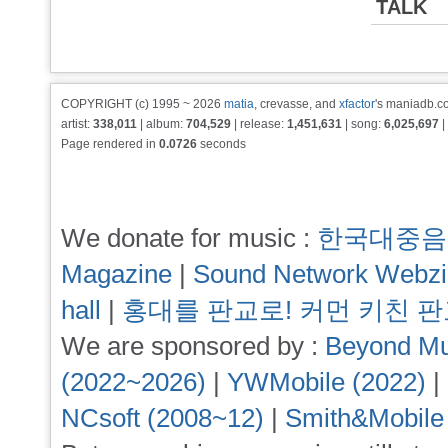
TALK
COPYRIGHT (c) 1995 ~ 2026
matia
, crevasse, and
xfactor
's maniadb.co
artist:
338,011
| album:
704,529
| release:
1,451,631
| song:
6,025,697
|
Page rendered in
0.0726
seconds
We donate for music :
한국대중음
Magazine
|
Sound Network Webz
hall
|
홍대를 판교로! 커먼 키친 
We are sponsored by :
Beyond Mu
(2022~2026)
|
YWMobile (2022)
|
NCsoft (2008~12)
|
Smith&Mobile