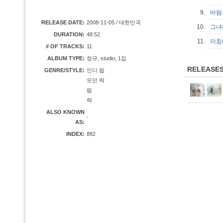
9.
바람
RELEASE DATE:
2008-11-05 / 대한민국
10.
그녀에
DURATION:
48:52
11.
아침에
# OF TRACKS:
11
ALBUM TYPE:
정규, studio, 1집
RELEASE
GENRE/STYLE:
인디 팝
모던 락
팝
락
ALSO KNOWN
-
AS:
INDEX:
882