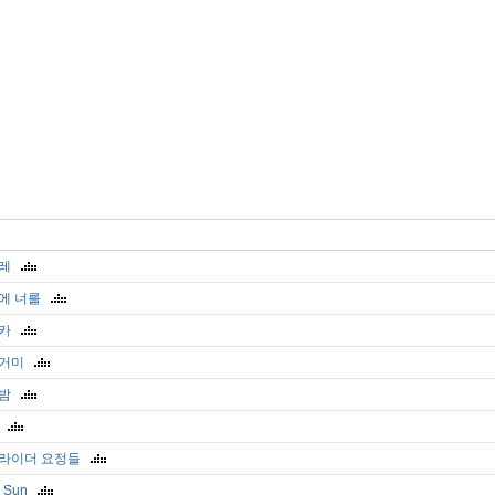
들레
에 너를
쉬카
은거미
늘밤
곳
라이더 요정들
k Sun