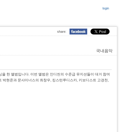
login
share:
국내음악
싱을 한 앨범입니다. 이번 앨범은 인디씬의 수준급 뮤지션들이 대거 참여
스트 박현준과 문샤이너스의 최창우, 킹스턴루디스카, 키보디스트 고경천,