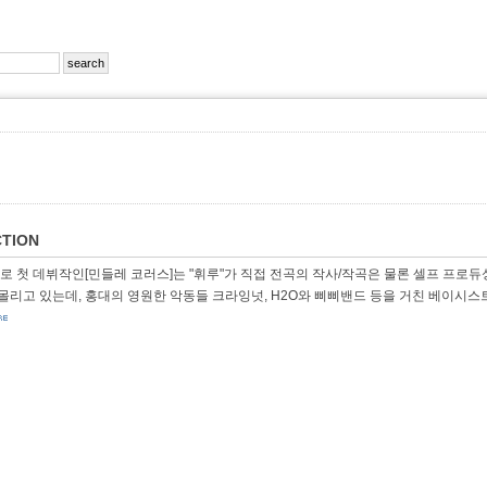
TION
 첫 데뷔작인[민들레 코러스]는 "휘루"가 직접 전곡의 작사/작곡은 물론 셀프 프로듀
 몰리고 있는데, 홍대의 영원한 악동들 크라잉넛, H2O와 삐삐밴드 등을 거친 베이시