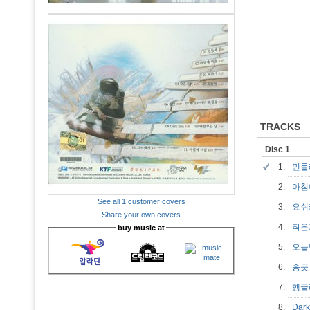
TRACKS
Disc 1
1.
민
2.
아침
See all 1 customer covers
3.
요
Share your own covers
4.
작
buy music at
5.
오
6.
송
7.
행글
8.
Dar