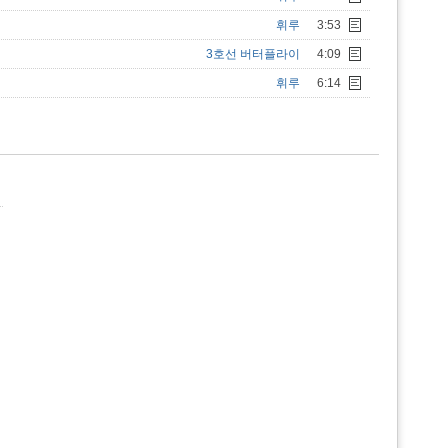
휘루
3:53
3호선 버터플라이
4:09
휘루
6:14