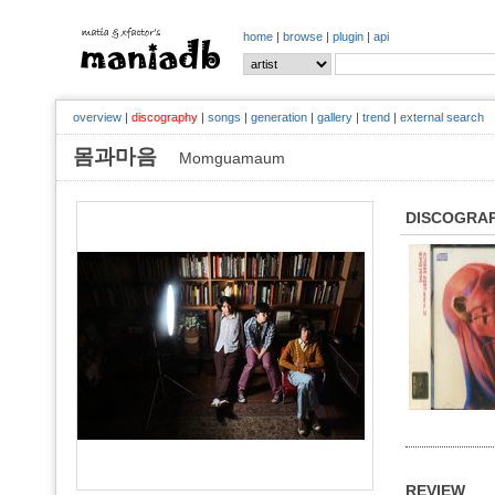
home
|
browse
|
plugin
|
api
overview
|
discography
|
songs
|
generation
|
gallery
|
trend
|
external search
몸과마음
Momguamaum
DISCOGRA
REVIEW