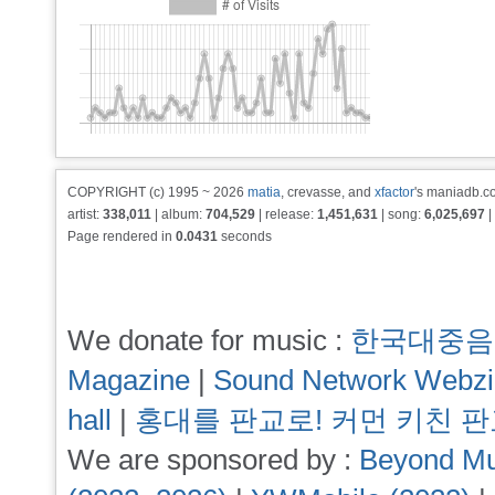
COPYRIGHT (c) 1995 ~ 2026
matia
, crevasse, and
xfactor
's maniadb.co
artist:
338,011
| album:
704,529
| release:
1,451,631
| song:
6,025,697
|
Page rendered in
0.0431
seconds
We donate for music :
한국대중음
Magazine
|
Sound Network Webz
hall
|
홍대를 판교로! 커먼 키친 
We are sponsored by :
Beyond Mu