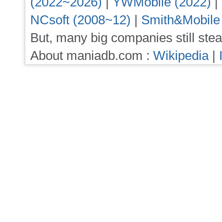
(2022~2026)
|
YWMobile (2022)
|
NCsoft (2008~12)
|
Smith&Mobile
But, many big companies still stea
About maniadb.com :
Wikipedia
|