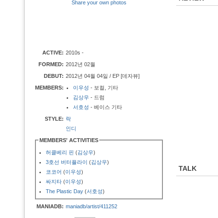
Share your own photos
ACTIVE:
2010s -
FORMED:
2012년 02월
DEBUT:
2012년 04월 04일 / EP [데자뷰]
MEMBERS:
이우성
- 보컬, 기타
김상우
- 드럼
서호성
- 베이스 기타
STYLE:
락
인디
MEMBERS' ACTIVITIES
허클베리 핀
(
김상우
)
3호선 버터플라이
(
김상우
)
TALK
코코어
(
이우성
)
싸지타
(
이우성
)
The Plastic Day
(
서호성
)
MANIADB:
maniadb/artist/411252