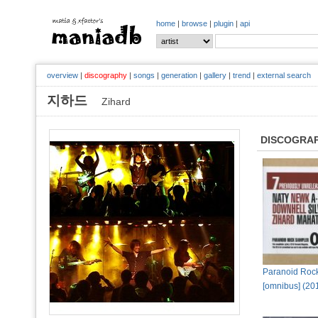
home
|
browse
|
plugin
|
api
overview
|
discography
|
songs
|
generation
|
gallery
|
trend
|
external search
지하드
Zihard
DISCOGRA
Paranoid Roc
[omnibus] (20