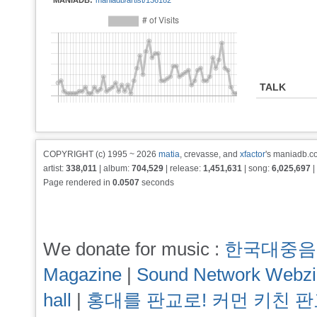
MANIADB:
maniadb/artist/136182
TALK
COPYRIGHT (c) 1995 ~ 2026
matia
, crevasse, and
xfactor
's maniadb.co
artist:
338,011
| album:
704,529
| release:
1,451,631
| song:
6,025,697
|
Page rendered in
0.0507
seconds
We donate for music :
한국대중음
Magazine
|
Sound Network Webz
hall
|
홍대를 판교로! 커먼 키친 