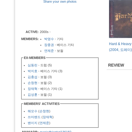
Share your own photos
ACTIVE:
2000s -
MEMBERS:
박영수
- 기타
Hard & Heavy 
장종권
- 베이스 기타
(2004, 도레미)
연제준
- 보컬
EX-MEMBERS
REVIEW
심동린
- 드럼 (5)
박지호
- 베이스 기타 (3)
김충섭
- 보컬 (3)
손창현
- 보컬 (2)
장재혁
- 베이스 기타 (1)
김성훈
- 보컬 (1)
MEMBERS' ACTIVITIES
해모수
(
손창현
)
쓰마밴드
(
장재혁
)
밴이지
(
연제준
)